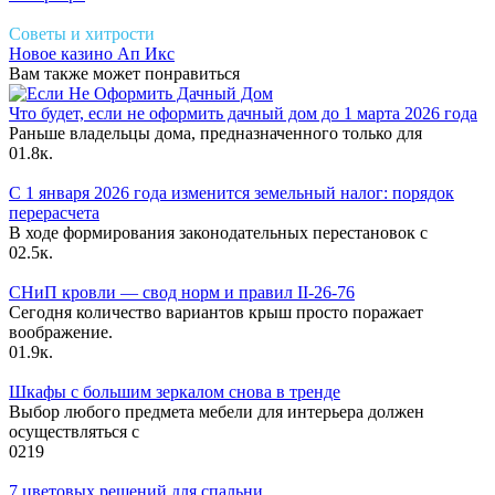
Советы и хитрости
Новое казино Ап Икс
Вам также может понравиться
Что будет, если не оформить дачный дом до 1 марта 2026 года
Раньше владельцы дома, предназначенного только для
0
1.8к.
С 1 января 2026 года изменится земельный налог: порядок
перерасчета
В ходе формирования законодательных перестановок с
0
2.5к.
СНиП кровли — свод норм и правил II-26-76
Сегодня количество вариантов крыш просто поражает
воображение.
0
1.9к.
Шкафы с большим зеркалом снова в тренде
Выбор любого предмета мебели для интерьера должен
осуществляться с
0
219
7 цветовых решений для спальни