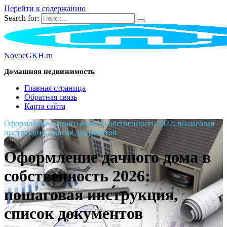
Перейти к содержанию
Search for:
NovoeGKH.ru
Домашняя недвижимость
Главная страница
Обратная связь
Карта сайта
Оформление дачного дома в собственность 2022: пошаговая
инструкция, список документов
Оформление дачного дома в
собственность 2026:
пошаговая инструкция,
список документов