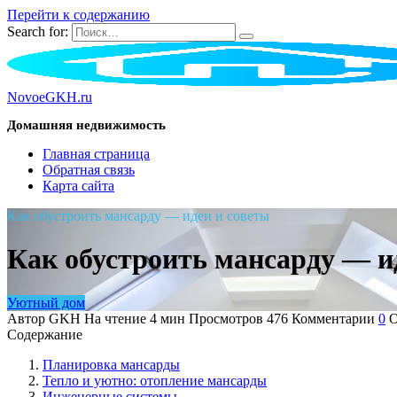
Перейти к содержанию
Search for:
NovoeGKH.ru
Домашняя недвижимость
Главная страница
Обратная связь
Карта сайта
Как обустроить мансарду — идеи и советы
Как обустроить мансарду — и
Уютный дом
Автор
GKH
На чтение
4 мин
Просмотров
476
Комментарии
0
О
Содержание
Планировка мансарды
Тепло и уютно: отопление мансарды
Инженерные системы