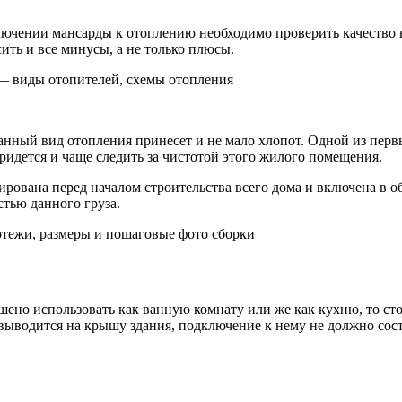
ключении мансарды к отоплению необходимо проверить качество 
сить и все минусы, а не только плюсы.
 — виды отопителей, схемы отопления
 данный вид отопления принесет и не мало хлопот. Одной из пер
придется и чаще следить за чистотой этого жилого помещения.
рована перед началом строительства всего дома и включена в об
стью данного груза.
ертежи, размеры и пошаговые фото сборки
шено использовать как ванную комнату или же как кухню, то сто
 выводится на крышу здания, подключение к нему не должно сост