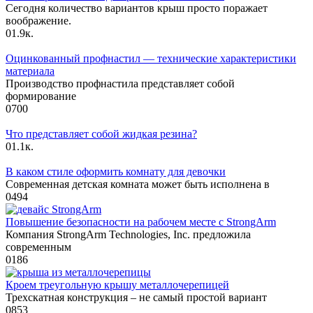
Сегодня количество вариантов крыш просто поражает
воображение.
0
1.9к.
Оцинкованный профнастил — технические характеристики
материала
Производство профнастила представляет собой
формирование
0
700
Что представляет собой жидкая резина?
0
1.1к.
В каком стиле оформить комнату для девочки
Современная детская комната может быть исполнена в
0
494
Повышение безопасности на рабочем месте с StrongArm
Компания StrongArm Technologies, Inc. предложила
современным
0
186
Кроем треугольную крышу металлочерепицей
Трехскатная конструкция – не самый простой вариант
0
853