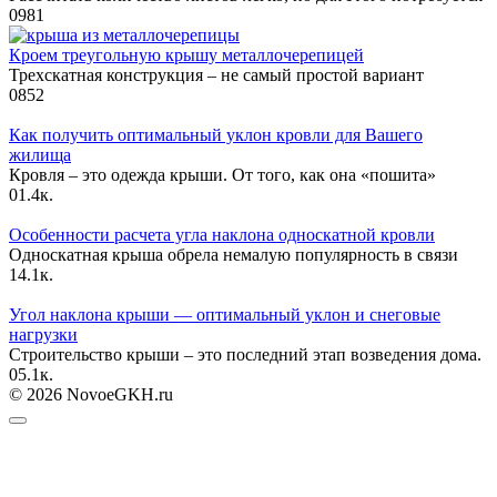
0
981
Кроем треугольную крышу металлочерепицей
Трехскатная конструкция – не самый простой вариант
0
852
Как получить оптимальный уклон кровли для Вашего
жилища
Кровля – это одежда крыши. От того, как она «пошита»
0
1.4к.
Особенности расчета угла наклона односкатной кровли
Односкатная крыша обрела немалую популярность в связи
1
4.1к.
Угол наклона крыши — оптимальный уклон и снеговые
нагрузки
Строительство крыши – это последний этап возведения дома.
0
5.1к.
© 2026 NovoeGKH.ru