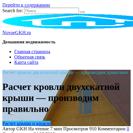
Перейти к содержанию
Search for:
NovoeGKH.ru
Домашняя недвижимость
Главная страница
Обратная связь
Карта сайта
Расчет кровли двухскатной крыши — производим правильно
Расчет кровли двухскатной
крыши — производим
правильно
Расчет крыши и кровли
Автор
GKH
На чтение
7 мин
Просмотров
910
Комментарии
0