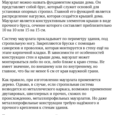
Мауэрлат можно назвать фундаментом крыши дома. Он
представляет собой брус, который служит основой для
установки опорных стропил. Главной его функцией является
распределение нагрузки, которая создаётся крышей дома.
Мауэрлат является конструктивным элементом крыши в виде
прочного бруса, сечение которого составляет приблизительно
10 на 10 или 15 на 15 см.
Систему мауэрлата прокладывает по периметру здания, под
стропильную ногу. Закрепляются бруски с помощью
саморезов и проволоки, которая монтируется в стену ещё на
этапе кирпичной кладки. В зависимости от особенностей
конструкции стен и крыши дома, мауэрлат может
монтироваться либо по оси, либо ближе к краю стены. Не
имеет значение, по внешнему или по внутреннему, но
главное, что бы не менее 6 см от края наружной грани.
Как правило, при изготовлении мауэрлата применяется
дерево. Однако, в случае, если стропильная система
возводится из металлического каркаса, возможно применение
двутавровых, швеллерных и прочих, схожих по
происхождению, металлопрофильных мауэрлатов. Но даже
металлопрофильные конструкции требую надёжного и
прочного крепления к стенам здания.