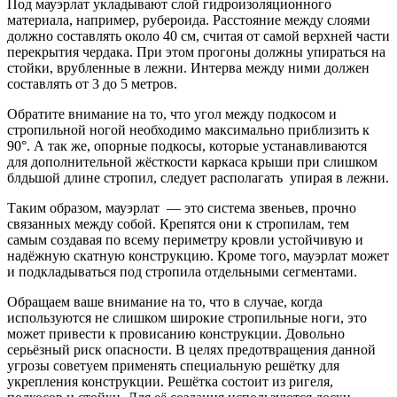
Под мауэрлат укладывают слой гидроизоляционного
материала, например, рубероида. Расстояние между слоями
должно составлять около 40 см, считая от самой верхней части
перекрытия чердака. При этом прогоны должны упираться на
стойки, врубленные в лежни. Интерва между ними должен
составлять от 3 до 5 метров.
Обратите внимание на то, что угол между подкосом и
стропильной ногой необходимо максимально приблизить к
90°. А так же, опорные подкосы, которые устанавливаются
для дополнительной жёсткости каркаса крыши при слишком
блдьшой длине стропил, следует располагать упирая в лежни.
Таким образом, мауэрлат — это система звеньев, прочно
связанных между собой. Крепятся они к стропилам, тем
самым создавая по всему периметру кровли устойчивую и
надёжную скатную конструкцию. Кроме того, мауэрлат может
и подкладываться под стропила отдельными сегментами.
Обращаем ваше внимание на то, что в случае, когда
используются не слишком широкие стропильные ноги, это
может привести к провисанию конструкции. Довольно
серьёзный риск опасности. В целях предотвращения данной
угрозы советуем применять специальную решётку для
укрепления конструкции. Решётка состоит из ригеля,