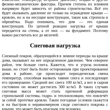
физико-механические факторы. Причем степень их влияния
напрямую будет зависеть от района строительства. Всё это
будет оказывать давление не только на ограждение крыши —
кровлю, но и на несущие конструкции, такие как стропила и
обрешётка. Надо понимать, что дом — это единая
конструкция. По цепной реакции нагрузка от крыши
передается на стены, а от них — на фундамент. Поэтому
важно рассчитать все до мелочей.
Снеговая нагрузка
Снежный покров, образующийся в зимние периоды на крыше
дома, оказывает на нее определенное давление. Чем севернее
район, тем больше снега. Кажется, что и угроза поломок
выше, но стоит быть более осторожным при проектировании
дома в районе, где происходит периодическая смена
температур, способная вызвать таяние снега и последующее
его промерзание. Средний вес снега 100 кг/м3, а вот в сыром
состоянии он может достигать 300 кг/м3. В таких случаях
снеговая масса может стать причиной деформации
стропильной системы, гидро- и теплоизоляции, что повлечёт
за собой протечки кровли. Такие погодные условия скажутся
и на быстром и неравномерном сходе снегового покрова с
крыши, что может быть опасным для человека.