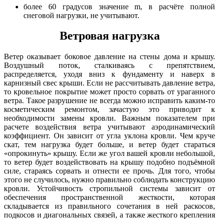
более 60 градусов значение m, в расчёте полной
снеговой нагрузки, не учитывают.
Ветровая нагрузка
Ветер оказывает боковое давление на стены дома и крышу.
Воздушный поток, сталкиваясь с препятствием,
распределяется, уходя вниз к фундаменту и наверх в
карнизный свес крыши. Если не рассчитывать давление ветра,
то кровельное покрытие может просто сорвать от ураганного
ветра. Такое разрушение не всегда можно исправить каким-то
косметическим ремонтом, зачастую это приводит к
необходимости замены кровли. Важным показателем при
расчете воздействия ветра учитывают аэродинамический
коэффициент. Он зависит от угла уклона кровли. Чем круче
скат, тем нагрузка будет больше, и ветер будет стараться
«опрокинуть» крышу. Если же угол вашей кровли небольшой,
то ветер будет воздействовать на крышу подобно подъёмной
силе, стараясь сорвать и отнести ее прочь. Для того, чтобы
этого не случилось, нужно правильно соблюдать конструкцию
кровли. Устойчивость стропильной системы зависит от
обеспечения пространственной жесткости, которая
складывается из правильного сочетания в ней раскосов,
подкосов и диагональных связей, а также жесткого крепления