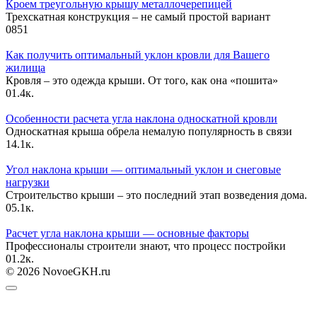
Кроем треугольную крышу металлочерепицей
Трехскатная конструкция – не самый простой вариант
0
851
Как получить оптимальный уклон кровли для Вашего
жилища
Кровля – это одежда крыши. От того, как она «пошита»
0
1.4к.
Особенности расчета угла наклона односкатной кровли
Односкатная крыша обрела немалую популярность в связи
1
4.1к.
Угол наклона крыши — оптимальный уклон и снеговые
нагрузки
Строительство крыши – это последний этап возведения дома.
0
5.1к.
Расчет угла наклона крыши — основные факторы
Профессионалы строители знают, что процесс постройки
0
1.2к.
© 2026 NovoeGKH.ru