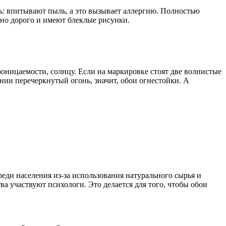
щь: впитывают пыль, а это вызывает аллергию. Полностью
ьно дорого и имеют блеклые рисунки.
роницаемости, солнцу. Если на маркировке стоят две волнистые
ении перечеркнутый огонь, значит, обои огнестойки. А
еди населения из-за использования натурального сырья и
а участвуют психологи. Это делается для того, чтобы обои