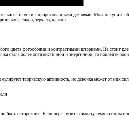
стельные оттенки с прорисованными деталями. Можно купить обо
озовых часиков, зеркала, картин.
юбого цвета фотообоями и контрастными шторками. Не стоит кле
очка стала более оптимистичной и энергичной, то поклейте обои 
имулируют творческую активность, но девочка может от них сил
бели
но быть осторожнее. Если перегрузить комнату темно-синим ил