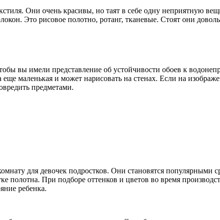
текстиля. Они очень красивы, но таят в себе одну неприятную ве
локон. Это рисовое полотно, ротанг, тканевые. Стоят они довол
 чтобы вы имели представление об устойчивости обоев к водонеп
а еще маленькая и может нарисовать на стенах. Если на изображ
повредить предметами.
омнату для девочек подростков. Они становятся популярными ср
е полотна. При подборе оттенков и цветов во время производств
яние ребенка.