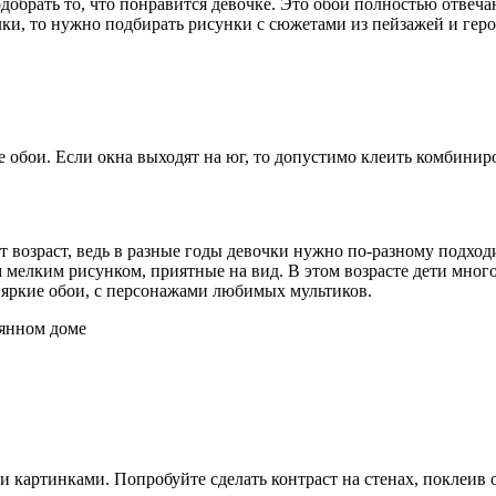
брать то, что понравится девочке. Это обои полностью отвеча
ки, то нужно подбирать рисунки с сюжетами из пейзажей и гер
ые обои. Если окна выходят на юг, то допустимо клеить комбин
 возраст, ведь в разные годы девочки нужно по-разному подходи
мелким рисунком, приятные на вид. В этом возрасте дети много
ь яркие обои, с персонажами любимых мультиков.
вянном доме
картинками. Попробуйте сделать контраст на стенах, поклеив 