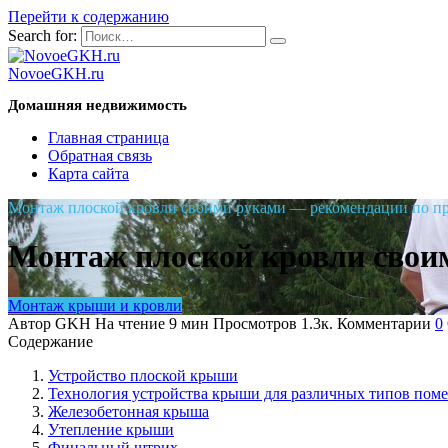
Перейти к содержанию
Search for:
NovoeGKH.ru
Домашняя недвижимость
Главная страница
Обратная связь
Карта сайта
Монтаж плоской кровли своими руками — рекомендации по п
Монтаж плоской кровли свои
Монтаж крыши и кровли
Автор
GKH
На чтение
9 мин
Просмотров
1.3к.
Комментарии
0
Содержание
Устройство плоской крыши
Технология устройства крыши для различных типов пом
Железобетонная крыша
Утепление крыши
Финальный штрих