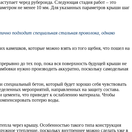
аступает черед рубероида. Следующая стадия работ – это
диаметром не менее 10 мм. Для указанных параметров крыши шаг
ично подходит специальная стальная проволока, однако
 камешков, которые можно взять из того щебня, что пошел на
прерывно до тех пор, пока вся поверхность будущей крыши не
амбовки нужно производить аккуратно, поскольку самодельная
 и специальный бетон, который будет хорошо себя чувствовать
пределенных мероприятий, направленных на защиту состава.
ции цемента, что приведет к ослаблению материала. Чтобы
 компенсировать потерю воды.
тепла через крышу. Особенностью такого типа конструкция
аружное утепление, поскольку внутреннее можно сделать уже в