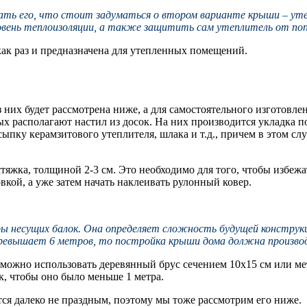
ать его, что стоит задуматься о втором варианте крыши – утеп
овень теплоизоляции, а также защитить сам утеплитель от поп
 как раз и предназначена для утепленных помещений.
 них будет рассмотрена ниже, а для самостоятельного изготовле
рых располагают настил из досок. На них производится укладка
ыпку керамзитового утеплителя, шлака и т.д., причем в этом слу
тяжка, толщиной 2-3 см. Это необходимо для того, чтобы избеж
вкой, а уже затем начать наклеивать рулонный ковер.
ы несущих балок. Она определяет сложность будущей конструк
ревышает 6 метров, то постройка крыши дома должна произво
 можно использовать деревянный брус сечением 10х15 см или ме
, чтобы оно было меньше 1 метра.
ся далеко не праздным, поэтому мы тоже рассмотрим его ниже.