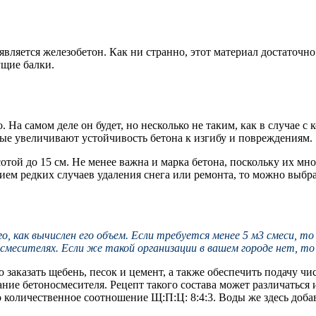
вляется железобетон. Как ни странно, этот материал достаточн
ущие балки.
 На самом деле он будет, но несколько не таким, как в случае с
ые увеличивают устойчивость бетона к изгибу и повреждениям.
отой до 15 см. Не менее важна и марка бетона, поскольку их м
ием редких случаев удаления снега или ремонта, то можно выбр
, как вычислен его объем. Если требуется менее 5 м3 смеси, 
месителях. Если же такой организации в вашем городе нет, то
о заказать щебень, песок и цемент, а также обеспечить подачу ч
ние бетоносмесителя. Рецепт такого состава может различаться 
 количественное соотношение Щ:П:Ц: 8:4:3. Воды же здесь добав