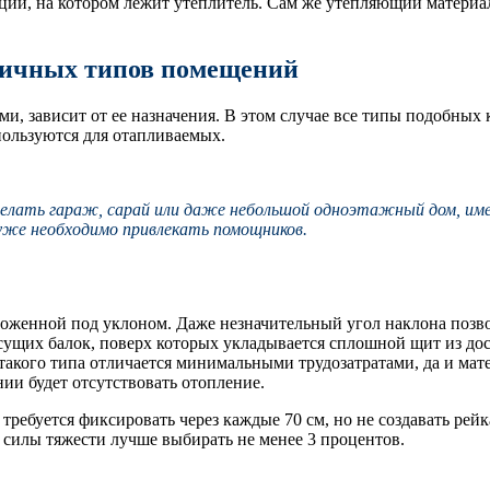
яции, на котором лежит утеплитель. Сам же утепляющий матери
личных типов помещений
и, зависит от ее назначения. В этом случае все типы подобных 
пользуются для отапливаемых.
сделать гараж, сарай или даже небольшой одноэтажный дом, и
 уже необходимо привлекать помощников.
женной под уклоном. Даже незначительный угол наклона позволи
сущих балок, поверх которых укладывается сплошной щит из дос
акого типа отличается минимальными трудозатратами, да и мате
нии будет отсутствовать отопление.
требуется фиксировать через каждые 70 см, но не создавать рей
 силы тяжести лучше выбирать не менее 3 процентов.