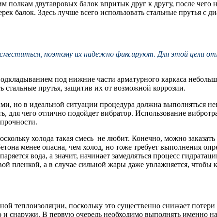
 полкам двутавровых балок впритык друг к другу, после чего н
перек балок. Здесь лучше всего использовать стальные прутья с 
 сместиться, поэтому их надежно фиксируют. Для этой цели отл
одкладыванием под нижние части арматурного каркаса небольших
ь стальные прутья, защитив их от возможной коррозии.
ми, но в идеальной ситуации процедура должна выполняться не
ь, для чего отлично подойдет вибратор. Использование вибротр
 прочности.
оскольку холода такая смесь не любит. Конечно, можно заказать
 бетона менее опасна, чем холод, но тоже требует выполнения о
спаряется вода, а значит, начинает замедляться процесс гидрата
вой пленкой, а в случае сильной жары даже увлажняется, чтобы
ой теплоизоляции, поскольку это существенно снижает потери 
 но и снаружи. В первую очередь необходимо выполнять именно н