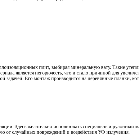
еплоизоляционных плит, выбирая минеральную вату. Такие утеп
риала является негорючесть, что и стало причиной для увеличен
й задачей. Его монтаж производится на деревянные планки, кот
яции. Здесь желательно использовать специальный рулонный ма
ю от случайных повреждений и воздействия УФ излучения.