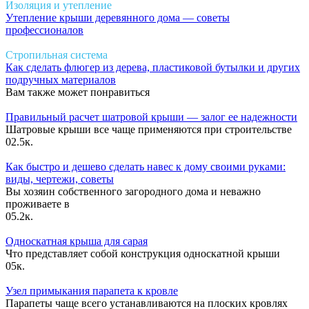
Изоляция и утепление
Утепление крыши деревянного дома — советы
профессионалов
Стропильная система
Как сделать флюгер из дерева, пластиковой бутылки и других
подручных материалов
Вам также может понравиться
Правильный расчет шатровой крыши — залог ее надежности
Шатровые крыши все чаще применяются при строительстве
0
2.5к.
Как быстро и дешево сделать навес к дому своими руками:
виды, чертежи, советы
Вы хозяин собственного загородного дома и неважно
проживаете в
0
5.2к.
Односкатная крыша для сарая
Что представляет собой конструкция односкатной крыши
0
5к.
Узел примыкания парапета к кровле
Парапеты чаще всего устанавливаются на плоских кровлях