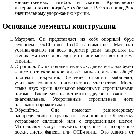
множественных изгибов и скатов. Кровельного
материала также потребуется больше. Всё это приведёт к
значительному удорожанию крыши.
Основные элементы конструкции
Мауэрлат. Он представляет из себя опорный брус
сечением 10х10 или 15х10 сантиметров. Мауэрлат
устанавливают на весь периметр дома, закрепляя на
стенах. На него впоследствии и опирается вся система
стропил.
Стропила. Их выполняют из досок, длина которых будет
зависеть от уклона кровли, её выпуска, а также общей
площади покрытия. Сечение стропил выбирают,
учитывая толщину применяемого утеплителя. Места
стыка двух крыш называют накосными стропильными
ногами. Также можно встретить другое название —
диагональные. Укороченные стропильные ноги
называют нарожниками.
Обрешётка. Она помогает равномерному
распределению нагрузок от веса кровли. Обрешётку
устраивают сплошной или с определённым шагом.
Материалом могут служить обрезные и необрезные
доски, листы фанеры или ОСБ-плиты. Это зависит от