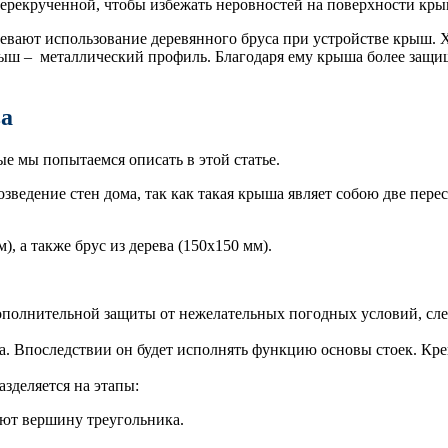
перекрученной, чтобы избежать неровностей на поверхности кр
вают использование деревянного бруса при устройстве крыш. Х
ыш – металлический профиль. Благодаря ему крыша более защищ
ва
ые мы попытаемся описать в этой статье.
озведение стен дома, так как такая крыша являет собою две пер
), а также брус из дерева (150х150 мм).
ополнительной защиты от нежелательных погодных условий, след
а. Впоследствии он будет исполнять функцию основы стоек. Кр
зделяется на этапы:
уют вершину треугольника.