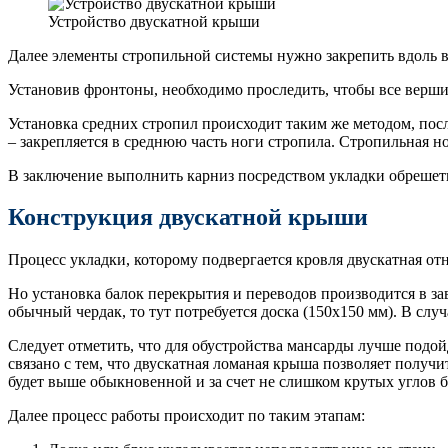
Устройство двускатной крыши
Далее элементы стропильной системы нужно закрепить вдоль в
Установив фронтоны, необходимо проследить, чтобы все верши
Установка средних стропил происходит таким же методом, посл
– закрепляется в среднюю часть ноги стропила. Стропильная н
В заключение выполнить карниз посредством укладки обрешет
Конструкция двускатной крыши
Процесс укладки, которому подвергается кровля двускатная от
Но установка балок перекрытия и переводов производится в за
обычный чердак, то тут потребуется доска (150х150 мм). В слу
Следует отметить, что для обустройства мансарды лучше подо
связано с тем, что двускатная ломаная крыша позволяет получ
будет выше обыкновенной и за счет не слишком крутых углов б
Далее процесс работы происходит по таким этапам: