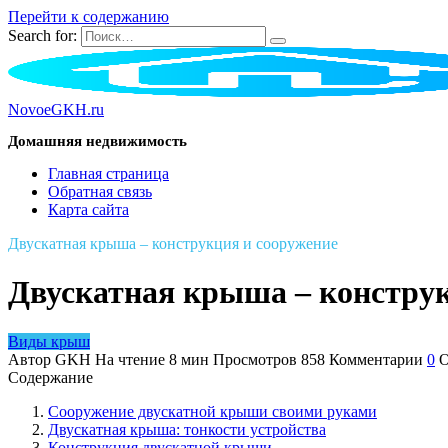
Перейти к содержанию
Search for:
NovoeGKH.ru
Домашняя недвижимость
Главная страница
Обратная связь
Карта сайта
Двускатная крыша – конструкция и сооружение
Двускатная крыша – конструк
Виды крыш
Автор
GKH
На чтение
8 мин
Просмотров
858
Комментарии
0
О
Содержание
Сооружение двускатной крыши своими руками
Двускатная крыша: тонкости устройства
Конструкция двускатной крыши