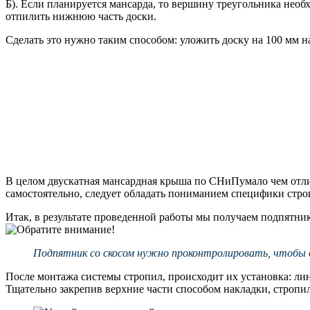
Б). Если планируется мансарда, то вершину треугольника необ
отпилить нижнюю часть доски.
Сделать это нужно таким способом: уложить доску на 100 мм на
В целом двускатная мансардная крыша по CНиПумало чем отлича
самостоятельно, следует обладать пониманием специфики стро
Итак, в результате проведенной работы мы получаем подпятник
Подпятник со скосом нужно проконтролировать, чтобы о
После монтажа системы стропил, происходит их установка: лин
Тщательно закрепив верхние части способом накладки, стропи