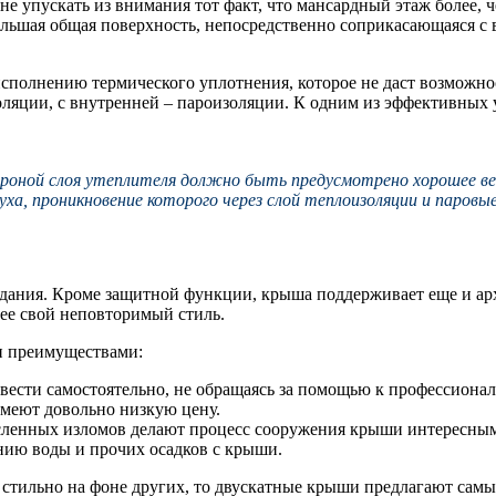
 упускать из внимания тот факт, что мансардный этаж более, 
ольшая общая поверхность, непосредственно соприкасающаяся с 
исполнению термического уплотнения, которое не даст возможн
ляции, с внутренней – пароизоляции. К одним из эффективных у
роной слоя утеплителя должно быть предусмотрено хорошее в
ха, проникновение которого через слой теплоизоляции и паровы
дания. Кроме защитной функции, крыша поддерживает еще и арх
нее свой неповторимый стиль.
и преимуществами:
ести самостоятельно, не обращаясь за помощью к профессионал
меют довольно низкую цену.
сленных изломов делают процесс сооружения крыши интересным
нию воды и прочих осадков с крыши.
 стильно на фоне других, то двускатные крыши предлагают сам