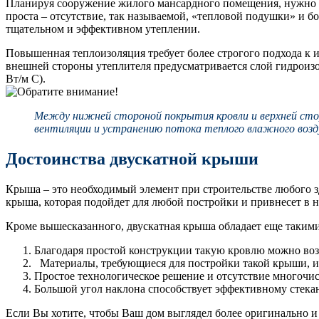
Планируя сооружение жилого мансардного помещения, нужно не
проста – отсутствие, так называемой, «тепловой подушки» и б
тщательном и эффективном утеплении.
Повышенная теплоизоляция требует более строгого подхода к 
внешней стороны утеплителя предусматривается слой гидроизо
Вт/м С).
Между нижней стороной покрытия кровли и верхней сто
вентиляции и устранению потока теплого влажного возду
Достоинства двускатной крыши
Крыша – это необходимый элемент при строительстве любого з
крыша, которая подойдет для любой постройки и привнесет в 
Кроме вышесказанного, двускатная крыша обладает еще таким
Благодаря простой конструкции такую кровлю можно возв
Материалы, требующиеся для постройки такой крыши, и
Простое технологическое решение и отсутствие многочи
Большой угол наклона способствует эффективному стека
Если Вы хотите, чтобы Ваш дом выглядел более оригинально и