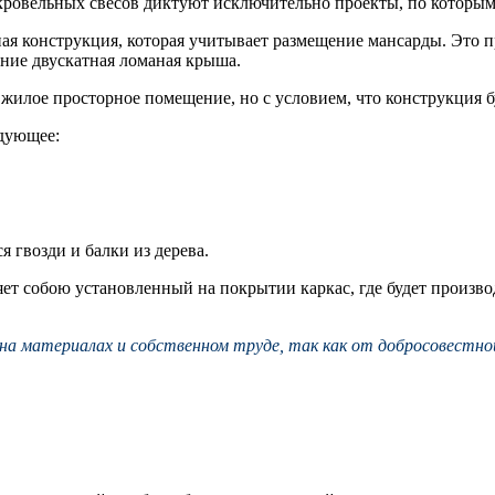
кровельных свесов диктуют исключительно проекты, по которым 
я конструкция, которая учитывает размещение мансарды. Это пр
ание двускатная ломаная крыша.
 жилое просторное помещение, но с условием, что конструкция 
дующее:
 гвозди и балки из дерева.
яет собою установленный на покрытии каркас, где будет произво
а материалах и собственном труде, так как от добросовестно