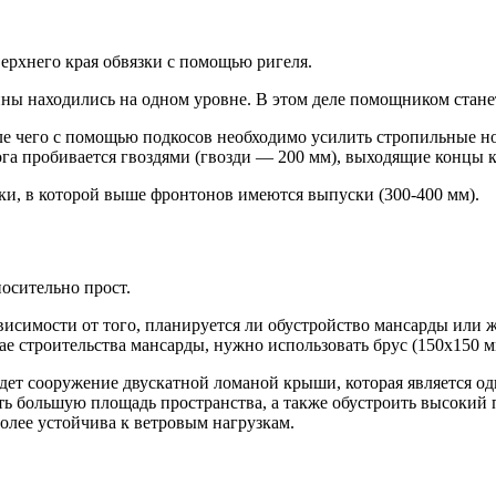
ерхнего края обвязки с помощью ригеля.
ны находились на одном уровне. В этом деле помощником станет
е чего с помощью подкосов необходимо усилить стропильные ноги
ога пробивается гвоздями (гвозди — 200 мм), выходящие концы 
ки, в которой выше фронтонов имеются выпуски (300-400 мм).
носительно прост.
висимости от того, планируется ли обустройство мансарды или 
чае строительства мансарды, нужно использовать брус (150х150 м
йдет сооружение двускатной ломаной крыши, которая является о
ить большую площадь пространства, а также обустроить высокий 
олее устойчива к ветровым нагрузкам.