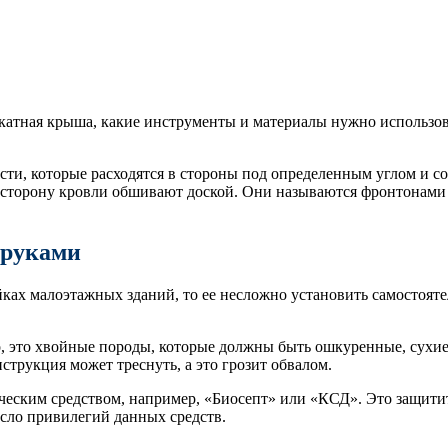
скатная крыша, какие инструменты и материалы нужно использова
сти, которые расходятся в стороны под определенным углом и с
орону кровли обшивают доской. Они называются фронтонами и 
 руками
ойках малоэтажных зданий, то ее несложно установить самосто
о, это хвойные породы, которые должны быть ошкуренные, сухие
нструкция может треснуть, а это грозит обвалом.
еским средством, например, «Биосепт» или «КСД». Это защитит 
исло привилегий данных средств.