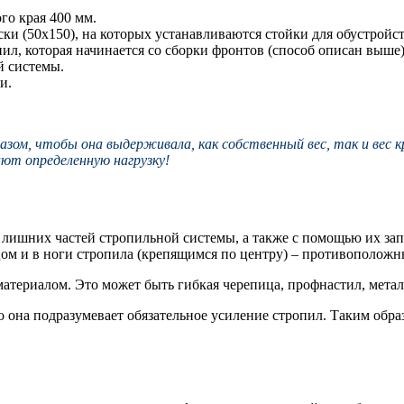
го края 400 мм.
и (50х150), на которых устанавливаются стойки для обустройс
ил, которая начинается со сборки фронтов (способ описан выше)
й системы.
и.
ом, чтобы она выдерживала, как собственный вес, так и вес к
ют определенную нагрузку!
ишних частей стропильной системы, а также с помощью их запи
цом и в ноги стропила (крепящимся по центру) – противоположн
териалом. Это может быть гибкая черепица, профнастил, метал
то она подразумевает обязательное усиление стропил. Таким об