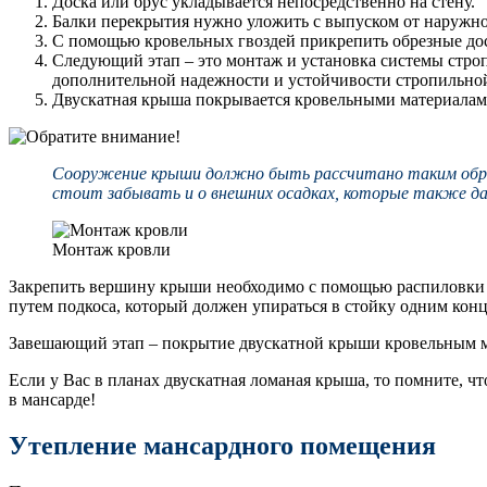
Доска или брус укладывается непосредственно на стену.
Балки перекрытия нужно уложить с выпуском от наружно
С помощью кровельных гвоздей прикрепить обрезные доск
Следующий этап – это монтаж и установка системы строп
дополнительной надежности и устойчивости стропильно
Двускатная крыша покрывается кровельными материалам
Сооружение крыши должно быть рассчитано таким образ
стоит забывать и о внешних осадках, которые также да
Монтаж кровли
Закрепить вершину крыши необходимо с помощью распиловки л
путем подкоса, который должен упираться в стойку одним кон
Завешающий этап – покрытие двускатной крыши кровельным ма
Если у Вас в планах двускатная ломаная крыша, то помните, ч
в мансарде!
Утепление мансардного помещения