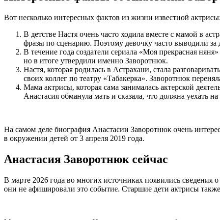
Вот несколько интересных фактов из жизни известной актрисы
В детстве Настя очень часто ходила вместе с мамой в аст
фразы по сценарию. Поэтому девочку часто выводили за 
В течение года создатели сериала «Моя прекрасная няня
но в итоге утвердили именно Заворотнюк.
Настя, которая родилась в Астрахани, стала разговарива
своих коллег по театру «Табакерка». Заворотнюк переня
Мама актрисы, которая сама занималась актерской деятель
Анастасия обманула мать и сказала, что должна уехать на
На самом деле биография Анастасии Заворотнюк очень интерес
в окружении детей от 3 апреля 2019 года.
Анастасия Заворотнюк сейчас
В марте 2026 года во многих источниках появились сведения о
они не афишировали это событие. Старшие дети актрисы также н