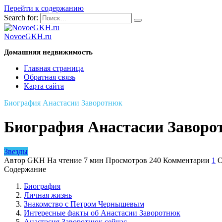
Перейти к содержанию
Search for:
NovoeGKH.ru
Домашняя недвижимость
Главная страница
Обратная связь
Карта сайта
Биография Анастасии Заворотнюк
Биография Анастасии Заворо
Звезды
Автор
GKH
На чтение
7 мин
Просмотров
240
Комментарии
1
О
Содержание
Биография
Личная жизнь
Знакомство с Петром Чернышевым
Интересные факты об Анастасии Заворотнюк
Анастасия Заворотнюк сейчас