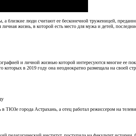
, а близкие люди считают ее бесконечной труженицей, преданн
 личная жизнь, в которой есть место для мужа и детей, последн
графией и личной жизнью которой интересуются многие ее покл
то которых в 2019 году она неоднократно размещала на своей ст
ду
 в ТЮЗе города Астрахань, а отец работал режиссером на телев
й педагогический институт, поступила на факультет истории. О