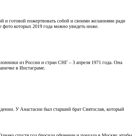
ой и готовой пожертвовать собой и своими желаниями ради
ие фото которых 2019 года можно увидеть ниже.
онники из России и стран СНГ – 3 апреля 1971 года. Она
раничке в Инстаграме.
идении. У Анастасии был старший брат Святослав, который
днако спустя год бросила обучение и поехала в Москву, чтобы