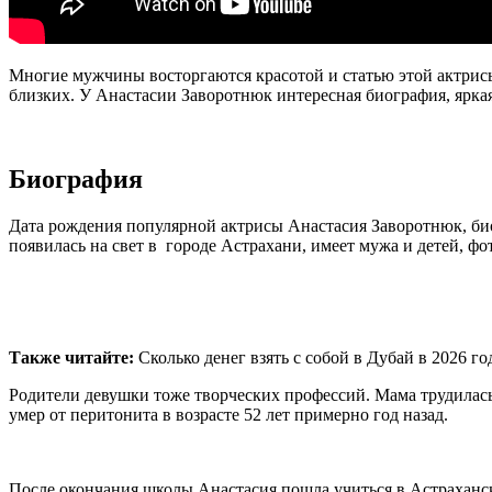
Многие мужчины восторгаются красотой и статью этой актрисы
близких. У Анастасии Заворотнюк интересная биография, яркая
Биография
Дата рождения популярной актрисы Анастасия Заворотнюк, био
появилась на свет в городе Астрахани, имеет мужа и детей, фо
Также читайте:
Сколько денег взять с собой в Дубай в 2026 го
Родители девушки тоже творческих профессий. Мама трудилась
умер от перитонита в возрасте 52 лет примерно год назад.
После окончания школы Анастасия пошла учиться в Астрахански