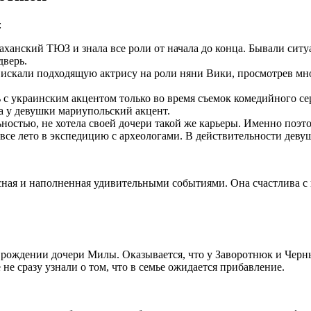
:
раханский ТЮЗ и знала все роли от начала до конца. Бывали ситуа
дверь.
» искали подходящую актрису на роли няни Вики, просмотрев мн
ть с украинским акцентом только во время съемок комедийного се
ла у девушки мариупольский акцент.
ностью, не хотела своей дочери такой же карьеры. Именно поэто
 все лето в экспедицию с археологами. В действительности деву
ная и наполненная удивительными событиями. Она счастлива с 
 рождении дочери Милы. Оказывается, что у Заворотнюк и Черны
е сразу узнали о том, что в семье ожидается прибавление.