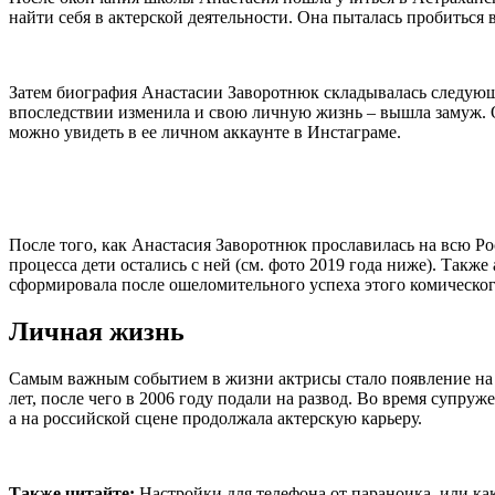
найти себя в актерской деятельности. Она пыталась пробиться
Затем биография Анастасии Заворотнюк складывалась следующим 
впоследствии изменила и свою личную жизнь – вышла замуж. О
можно увидеть в ее личном аккаунте в Инстаграме.
После того, как Анастасия Заворотнюк прославилась на всю Р
процесса дети остались с ней (см. фото 2019 года ниже). Также
сформировала после ошеломительного успеха этого комическог
Личная жизнь
Самым важным событием в жизни актрисы стало появление на 
лет, после чего в 2006 году подали на развод. Во время супр
а на российской сцене продолжала актерскую карьеру.
Также читайте:
Настройки для телефона от параноика, или ка