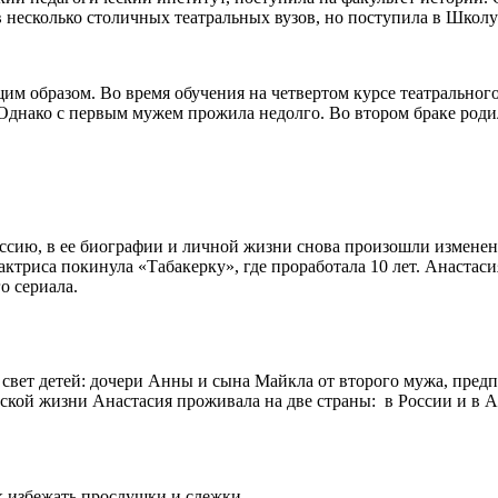
 в несколько столичных театральных вузов, но поступила в Шко
образом. Во время обучения на четвертом курсе театрального ин
днако с первым мужем прожила недолго. Во втором браке родила
оссию, в ее биографии и личной жизни снова произошли изменен
 актриса покинула «Табакерку», где проработала 10 лет. Анастас
о сериала.
свет детей: дочери Анны и сына Майкла от второго мужа, пред
ужеской жизни Анастасия проживала на две страны: в России и в
к избежать прослушки и слежки