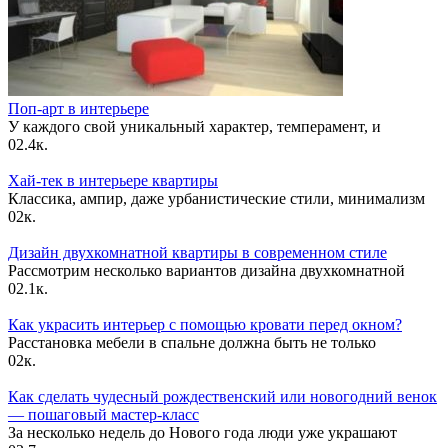
Поп-арт в интерьере
У каждого свой уникальный характер, темперамент, и
0
2.4к.
Хай-тек в интерьере квартиры
Классика, ампир, даже урбанистические стили, минимализм
0
2к.
Дизайн двухкомнатной квартиры в современном стиле
Рассмотрим несколько вариантов дизайна двухкомнатной
0
2.1к.
Как украсить интерьер с помощью кровати перед окном?
Расстановка мебели в спальне должна быть не только
0
2к.
Как сделать чудесный рождественский или новогодний венок
— пошаговый мастер-класс
За несколько недель до Нового года люди уже украшают