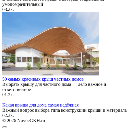
умопомрачительный
0
3.2к.
50 самых красивых крыш частных домов
Выбрать крышу для частного дома — дело важное и
ответственное
0
1.2к.
Какая крыша для дома самая надёжная
Важный вопрос выбора типа конструкции крыши и материала
0
2.3к.
© 2026 NovoeGKH.ru