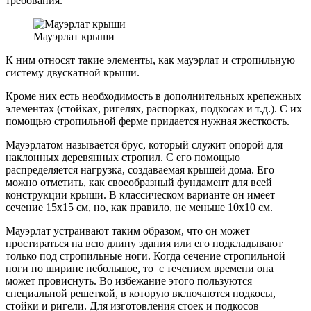
требования.
Мауэрлат крыши
К ним относят такие элементы, как мауэрлат и стропильную
систему двускатной крыши.
Кроме них есть необходимость в дополнительных крепежных
элементах (стойках, ригелях, распорках, подкосах и т.д.). С их
помощью стропильной ферме придается нужная жесткость.
Мауэрлатом называется брус, который служит опорой для
наклонных деревянных стропил. С его помощью
распределяется нагрузка, создаваемая крышей дома. Его
можно отметить, как своеобразный фундамент для всей
конструкции крыши. В классическом варианте он имеет
сечение 15х15 см, но, как правило, не меньше 10х10 см.
Мауэрлат устраивают таким образом, что он может
простираться на всю длину здания или его подкладывают
только под стропильные ноги. Когда сечение стропильной
ноги по ширине небольшое, то с течением времени она
может провиснуть. Во избежание этого пользуются
специальной решеткой, в которую включаются подкосы,
стойки и ригели. Для изготовления стоек и подкосов