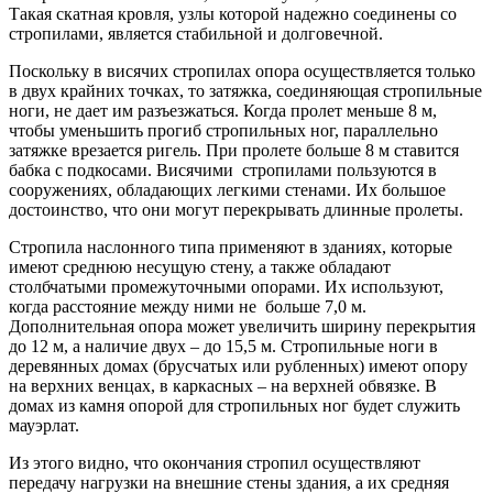
Такая скатная кровля, узлы которой надежно соединены со
стропилами, является стабильной и долговечной.
Поскольку в висячих стропилах опора осуществляется только
в двух крайних точках, то затяжка, соединяющая стропильные
ноги, не дает им разъезжаться. Когда пролет меньше 8 м,
чтобы уменьшить прогиб стропильных ног, параллельно
затяжке врезается ригель. При пролете больше 8 м ставится
бабка с подкосами. Висячими стропилами пользуются в
сооружениях, обладающих легкими стенами. Их большое
достоинство, что они могут перекрывать длинные пролеты.
Стропила наслонного типа применяют в зданиях, которые
имеют среднюю несущую стену, а также обладают
столбчатыми промежуточными опорами. Их используют,
когда расстояние между ними не больше 7,0 м.
Дополнительная опора может увеличить ширину перекрытия
до 12 м, а наличие двух – до 15,5 м. Стропильные ноги в
деревянных домах (брусчатых или рубленных) имеют опору
на верхних венцах, в каркасных – на верхней обвязке. В
домах из камня опорой для стропильных ног будет служить
мауэрлат.
Из этого видно, что окончания стропил осуществляют
передачу нагрузки на внешние стены здания, а их средняя