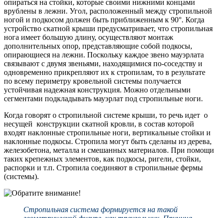
опираться на стойки, которые своими нижними концами
врублены в лежни. Угол, расположенный между стропильной
ногой и подкосом должен быть приближенным к 90°. Когда
устройство скатной крыши предусматривает, что стропильная
нога имеет большую длину, осуществляют монтаж
дополнительных опор, представляющие собой подкосы,
опирающиеся на лежни. Поскольку каждое звено мауэрлата
связывают с двумя звеньями, находящимися по-соседству и
одновременно прикрепляют их к стропилам, то в результате
по всему периметру кровельной системы получается
устойчивая надежная конструкция. Можно отдельными
сегментами подкладывать мауэрлат под стропильные ноги.
Когда говорят о стропильной системе крыши, то речь идет о
несущей конструкции скатной кровли, в состав которой
входят наклонные стропильные ноги, вертикальные стойки и
наклонные подкосы. Стропила могут быть сделаны из дерева,
железобетона, металла и смешанных материалов. При помощи
таких крепежных элементов, как подкосы, ригели, стойки,
распорки и т.п. Стропила соединяют в стропильные фермы
(системы).
Стропильная система формируется на такой