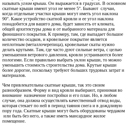
называть
углом крыши
. Он выражается в градусах. В основном
скатные крыши имеют угол не менее 5°. Бывают случаи,
когда отдельные участки крыши могут иметь угол наклона
90°. Какое устройство скатной кровли и ее угол наклона
понадобится для вашего дома, будет зависеть от климата,
общей архитектуры дома и от выбранного материала для
финишного покрытия. К примеру, там, где выпадает большое
количество осадков, и кровельное покрытие является
неплотным (металлочерепица), кровельные скаты нужно
делать крутыми. Там, где часто дуют сильные ветра, с целью
уменьшения ветрового давления, кровли устраиваются более
пологими. Если правильно выбрать уклон крыши, то можно
уменьшить стоимость строительства дома. Крутые крыши
более дорогие, поскольку требуют больших трудовых затрат и
материалов.
Чем привлекательны скатные крыши, так это своим
разнообразием. Форму и вид кровли выбирают, принимая во
внимание назначение постройки и его план. Но, в любом
случае, она должна осуществлять качественный отвод воды,
которая стекает по ней в период таяния снега и в дождливую
пору года. Скатные крыши могут быть оборудованы чердаком
или быть без него, а также иметь мансардное жилое
помещение.