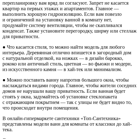
перепланировку вам вряд ли согласуют. Запрет не касается
квартир на первых этажах и апартаментов. Главное —
выполнить хорошую гидроизоляцию. Если вам повезло
и ограничений на установку ванной в комнату нет,
продумайте систему вентиляции, чтобы не скапливался
конденсат. Также установите перегородку, ширму или стеллаж
для приватности.
● Что касается стиля, то можно найти модель для любого
интерьера. Деревянная отлично впишется в загородный дом
с натуральной отделкой, на ножках — в дизайн барокко,
рококо или античный стиль, цветная — во фьюжн и модерн,
из искусственного камня — в хай-тек или минимализм.
● Можно поставить ванну напротив большого окна, чтобы
наслаждаться видами города. Главное, чтобы жители соседних
домов не нарушали вашу приватность. Если ванная будет
стоять у окна, задумайтесь об установке стеклопакета
с отражающим покрытием — так с улицы не будет видно то,
что происходит внутри помещения.
В онлайн-гипермаркете сантехники
«Топ-Сантехника»
представлены модели ванн для комнаты от классики до хай-
тека.