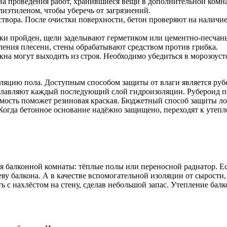
ва проведения работ, хранившиеся вещи в дополнительной комна
иэтиленом, чтобы уберечь от загрязнений.
аствора. После очистки поверхности, бетон проверяют на наличи
рки пройден, щели заделывают герметиком или цементно-песчаны
вления плесени, стены обрабатывают средством против грибка.
кна могут выходить из строя. Необходимо убедиться в морозоус
ляцию пола. Доступным способом защиты от влаги является рубе
плавляют каждый последующий слой гидроизоляции. Рубероид по
емость поможет резиновая краская. Бюджетный способ защиты л
Когда бетонное основание надёжно защищено, переходят к утепле
я балконной комнаты: тёплые полы или переносной радиатор. Е
реву балкона. А в качестве вспомогательной изоляции от сырост
 с нахлёстом на стену, сделав небольшой запас. Утепление бал