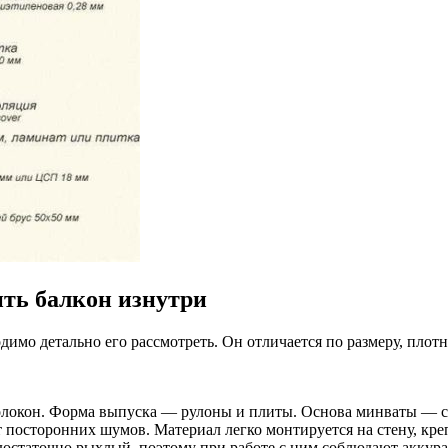
ть балкон изнутри
димо детально его рассмотреть. Он отличается по размеру, пло
локон. Форма выпуска — рулоны и плиты. Основа минваты — сыр
 посторонних шумов. Материал легко монтируется на стену, кре
остаточно рыхлый, поэтому при работе с ним соблюдают аккурат