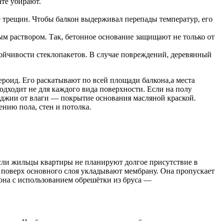
те убирают.
е трещин. Чтобы балкон выдерживал перепады температур, его
м раствором. Так, бетонное основание защищают не только от
тойчивости стеклопакетов. В случае повреждений, деревянный
роид. Его раскатывают по всей площади балкона,а места
дходит не для каждого вида поверхности. Если на полу
оджии от влаги — покрытие основания масляной краской.
нию пола, стен и потолка.
сли жильцы квартиры не планируют долгое присутствие в
и, поверх основного слоя укладывают мембрану. Она пропускает
кона с использованием обрешётки из бруса —