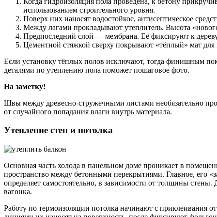
Когда гидроизоляция пола проведена, к бетону прикручи
использованием строительного уровня.
Поверх них наносят водостойкое, антисептическое средст
Между лагами прокладывают утеплитель. Высота «нового
Предпоследний слой — мембрана. Её фиксируют к дереву
Цементной стяжкой сверху покрывают «тёплый» мат для 
Если установку тёплых полов исключают, тогда финишным пок
деталями по утеплению пола поможет пошаговое фото.
На заметку!
Швы между древесно-стружечными листами необязательно прохо
от случайного попадания влаги внутрь материала.
Утепление стен и потолка
Основная часть холода в панельном доме проникает в помещени
пространство между бетонными перекрытиями. Главное, его «з
определяет самостоятельно, в зависимости от толщины стены
вагонка.
Работу по термоизоляции потолка начинают с приклеивания 
линиями их наносят на поверхность, после фиксируют фольго