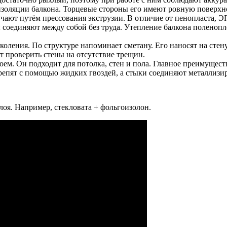
 изоляции балкона. Торцевые стороны его имеют ровную поверхн
чают путём прессования экструзии. В отличие от пенопласта, 
соединяют между собой без труда. Утепление балкона поленопле
оления. По структуре напоминает сметану. Его наносят на стен
т проверить стены на отсутствие трещин.
. Он подходит для потолка, стен и пола. Главное преимущество
 крепят с помощью жидких гвоздей, а стыки соединяют металлиз
лоя. Например, стекловата + фольгоизолон.