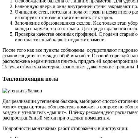
Освобождение балкона от лишних предметов. Для удобст
Балконную дверь и окна внутренней стены закрывают пол
Очищение стен, потолка и пола от грязи и цементного р
изолируют от воздействия внешних факторов.
Заполнение образовавшихся сколов. Как только этап убо
холода снаружи, но и от влаги. Для предотвращения поя
Проверка качества оконных профилей. С годами старые о
или пластиковый каркас подлежит замене.
После того как все пункты соблюдены, осуществляют гидроизо
стыков соединяют между собой внахлёст. Газовой горелкой на
расположена керамическая плитка, придать ей водонепроница
Тягучая структура материала заполняет даже мелкие трещины. 
Теплоизоляция пола
Для реализации утепления балкона, выбирают способ отоплени
«зоне» отдыха, тогда обогреватель поможет в вопросе по обог
воздух и утеплитель «дышит». Плёнку рекомендуют раскатывать
распространённый метод при отделки помещения.
Подробности монтажных работ отображены в инструкции: