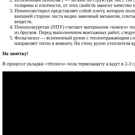
толщины и плотности, от этих свойств зависит качество
Пенополистирол представляет собой плиту, которую полу
внешней стороне листа видно замочный механизм, плиты 
веществ.
Пенополиуретан (ППУ) считают материалом «нового» пок
из брусков. Перед выполнением монтажных работ, следуе
Фольгоизол — вспененный рулон с теплоотражающим слоем
направляет тепло в комнату. На стену рулон утеплителя
На заметку!
В процессе укладки «тёплого» пола термозащиту кладут в 2-3 с