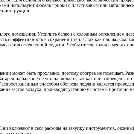
ками используют дюбель-грибки с пластиковым или металлическ
ео-инструкции.
лого помещения. Утеплить балкон с холодным остеклением нево
сть и эффективность в сохранении тепла, так как площадь балк
 замерзания остекленной лоджии. Чтобы отсечь холод в местах 
щении может быть прохладно, поэтому обогрев не помешает. Раз
атареи на балконе не устанавливают, так как они запрещены по 
аспространённым способом обогрева лоджии является проведени
ние застоя воздуха, производят установку системы приточно-в
 Они включают в себя расходы на закупку инструментов, оконны
ьные материалы.