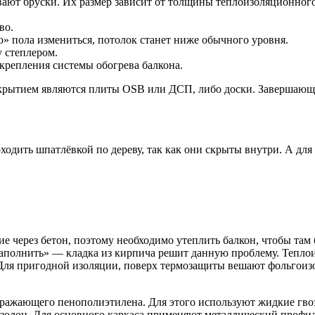
вают бруски. Их размер зависит от толщины теплоизоляционного
во.
» пола измениться, потолок станет ниже обычного уровня.
 степлером.
крепления системы обогрева балкона.
рытием являются плиты OSB или ДСП, либо доски. Завершающим
дить шпатлёвкой по дереву, так как они скрыты внутри. А для 
е через бетон, поэтому необходимо утеплить балкон, чтобы там
аполнить» — кладка из кирпича решит данную проблему. Теплоиз
. Для пригодной изоляции, поверх термозащиты вешают фольгои
отражающего пенополиэтилена. Для этого используют жидкие г
изолон. Для основного каркаса применяют металлический проф