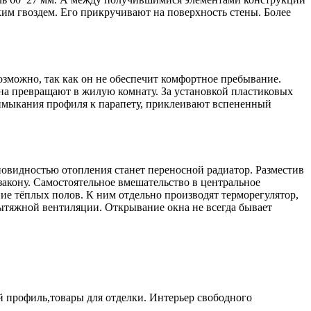
им гвоздем. Его прикручивают на поверхность стены. Более
зможно, так как он не обеспечит комфортное пребывание.
она превращают в жилую комнату. За установкой пластиковых
примыкания профиля к парапету, приклеивают вспененный
новидностью отопления станет переносной радиатор. Разместив
закону. Самостоятельное вмешательство в центральное
е тёплых полов. К ним отдельно производят терморегулятор,
ытяжной вентиляции. Открывание окна не всегда бывает
й профиль,товары для отделки. Интерьер свободного