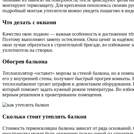
монтируют термозащиту. Для крепления пеноплекса своими ру
подробный монтаж утеплителя можно увидеть пошагово в вид
Что делать с окнами
Качество окон лоджии — важная особенность в достижении тёп
Поэтому выполняют замену остекления. Окна ценят за надёжно
окон лучше обратиться к строительной бригаде, во избежание
уплотнитель на створки.
Обогрев балкона
Теплоизолятор «оставит» морозы за стеной балкона, но в поме
его у внутренней стены, получают быстрый прогрев комнаты. Б
теплоснабжение грозит штрафом и демонтажем оборудования. Р
который поможет задать нужный режим температуры. Во избежа
верным решением в проветривании помещения.
Сколько стоит утеплить балкон
Стоимость термоизоляции балкона зависит от ряда оснований.
пространства может быть ограничен только ценой на строител