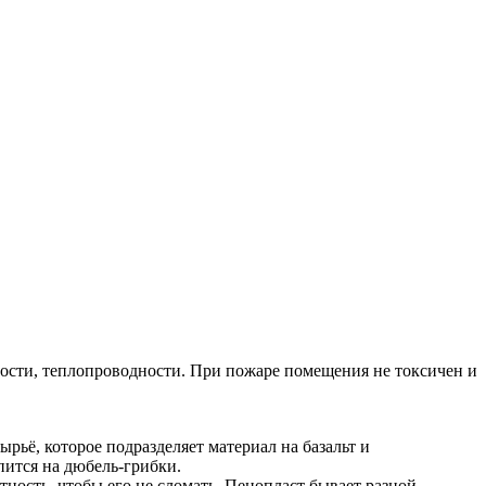
тности, теплопроводности. При пожаре помещения не токсичен и
ьё, которое подразделяет материал на базальт и
пится на дюбель-грибки.
ность, чтобы его не сломать. Пенопласт бывает разной