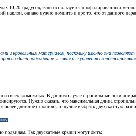
лах 10-20 градусов, если используется профилированный металл
й наклон, однако нужно помнить и про то, что от данного парам
лами и кровельным материалом, поскольку именно они позволяю
орая создает подходящие условия для удаления сконденсировавш
из всех возможных. В данном случае стропильные ноги опирают
иксируются. Нужно сказать, что максимальная длина стропильной
ся более длинное стропило, то лучше выбрать двухскатную разно
ыши
 по подвидам. Так двускатные крыши могут быть: