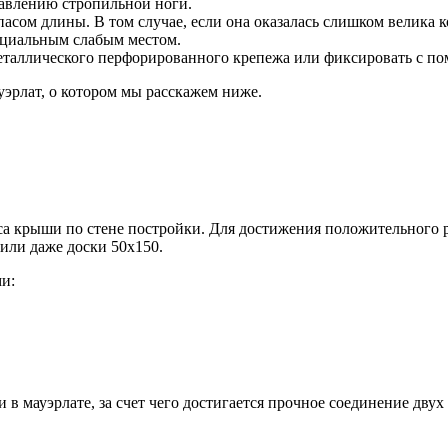
авлению стропильной ноги.
асом длины. В том случае, если она оказалась слишком велика
нциальным слабым местом.
металлического перфорированного крепежа или фиксировать с п
эрлат, о котором мы расскажем ниже.
еса крыши по стене постройки. Для достижения положительного р
 или даже доски 50х150.
и:
в мауэрлате, за счет чего достигается прочное соединение двух