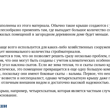
ыполнены из этого материала. Обычно такие крыши создаются с 
есообразно применять там, где выпадает большое количество сне
о жилых помещений в загородном деревянном доме будет меньше.
аще всего используется для каких-либо хозяйственных сооружен
бует минимального количества стройматериалов.
ается в том, что он позволяет решить сразу несколько проблем,
ом, что они могут быть созданы с учетом климатических особенн
й угол наклона скатов. Если же зима теплая, то и скаты сильно
актически, это помещение превращается в еще одну большую ком
поскольку они имеют боковые скаты – вальмы. Первое, что нео
озвести и неспециалист, однако четырехскатную крышу даже пр
я отличным внешним видом и достаточно высокой надежностью.
крыш, например, четырехскатная, которая является частным слу
основание.
ыши