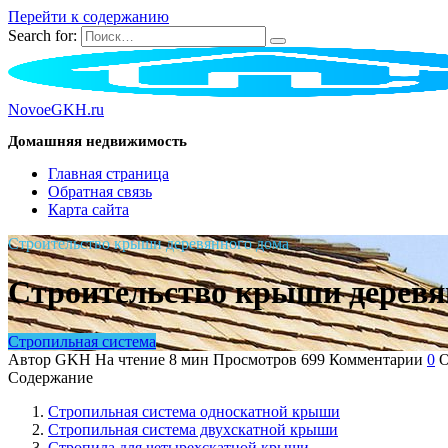
Перейти к содержанию
Search for:
NovoeGKH.ru
Домашняя недвижимость
Главная страница
Обратная связь
Карта сайта
Строительство крыши деревянного дома
Строительство крыши деревя
Стропильная система
Автор
GKH
На чтение
8 мин
Просмотров
699
Комментарии
0
О
Содержание
Стропильная система односкатной крыши
Стропильная система двухскатной крыши
Стропила для четырехскатной крыши