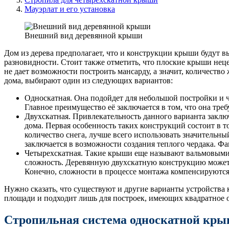
Мауэрлат и его установка
Внешний вид деревянной крыши
Дом из дерева предполагает, что и конструкции крыши будут в
разновидности. Стоит также отметить, что плоские крыши нецел
не дает возможности построить мансарду, а значит, количеств
дома, выбирают один из следующих вариантов:
Односкатная. Она подойдет для небольшой постройки и ч
Главное преимущество её заключается в том, что она тре
Двухскатная. Привлекательность данного варианта заключ
дома. Первая особенность таких конструкций состоит в т
количество снега, лучше всего использовать значительны
заключается в возможности создания теплого чердака. Ф
Четырехскатная. Такие крыши еще называют вальмовыми, 
сложность. Деревянную двухскатную конструкцию может в
Конечно, сложности в процессе монтажа компенсируютс
Нужно сказать, что существуют и другие варианты устройства 
площади и подходит лишь для построек, имеющих квадратное 
Стропильная система односкатной кр