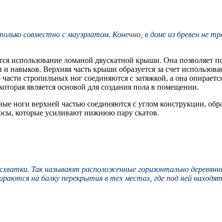
олько совместно с мауэрлатом. Конечно, в доме из бревен не т
ся использование ломаной двускатной крыши. Она позволяет по
и и навыков. Верхняя часть крыши образуется за счет использов
части стропильных ног соединяются с затяжкой, а она опирается
которая является основой для создания пола в помещении.
е ноги верхней частью соединяются с углом конструкции, обра
осы, которые усиливают нижнюю пару скатов.
хватки. Так называют расположенные горизонтально деревянны
ираются на балку перекрытия в тех местах, где под ней находя