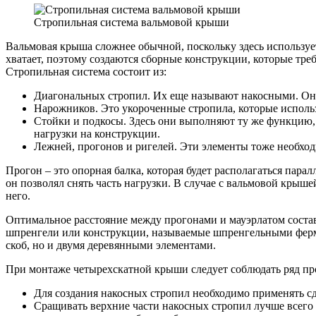
Стропильная система вальмовой крыши
Вальмовая крыша сложнее обычной, поскольку здесь используетс
хватает, поэтому создаются сборные конструкции, которые тре
Стропильная система состоит из:
Диагональных стропил. Их еще называют накосными. Они
Нарожников. Это укороченные стропила, которые использ
Стойки и подкосы. Здесь они выполняют ту же функцию
нагрузки на конструкции.
Лежней, прогонов и ригелей. Эти элементы тоже необхо
Прогон – это опорная балка, которая будет располагаться пара
он позволял снять часть нагрузки. В случае с вальмовой крыше
него.
Оптимальное расстояние между прогонами и мауэрлатом составл
шпренгели или конструкции, называемые шпренгельными фермам
скоб, но и двумя деревянными элементами.
При монтаже четырехскатной крыши следует соблюдать ряд пр
Для создания накосных стропил необходимо применять сд
Сращивать верхние части накосных стропил лучше всего 