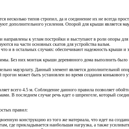
я несколько типов стропил, да и соединение их не всегда прост
буют дополнительного усиления. Опорой для крыши является мауэ
 направлены к углам постройки и выступают в роли опоры для 
уются на части основных скатов для устройства вальм.
, что и в остальных случаях: обеспечивают надежность крыши 
димы. Без них монтаж крыши деревянного дома выполнить было 
ллельно мауэрлату. Данный элемент является дополнительной опо
й прогон может быть установлен во время создания конькового у
яет всего 4.5 м. Соблюдение данного правила позволяет обойти
и. В последнем случае речь идет о шпренгеле, который соедин
остых правил:
военную конструкцию из того же материала, что идет на создани
там, где прикладывается наибольшая нагрузка, а также усиливат