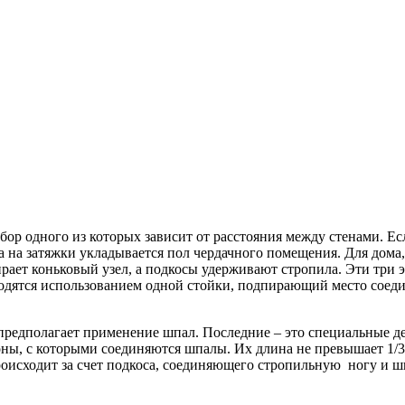
 одного из которых зависит от расстояния между стенами. Если
а на затяжки укладывается пол чердачного помещения. Для дома, 
рает коньковый узел, а подкосы удерживают стропила. Эти три э
ходятся использованием одной стойки, подпирающий место соеди
 предполагает применение шпал. Последние – это специальные д
оны, с которыми соединяются шпалы. Их длина не превышает 1/3
роисходит за счет подкоса, соединяющего стропильную ногу и ш