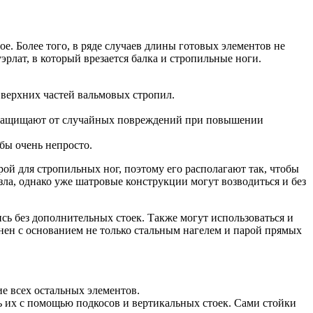
ое. Более того, в ряде случаев длины готовых элементов не
рлат, в который врезается балка и стропильные ноги.
верхних частей вальмовых стропил.
и защищают от случайных повреждений при повышении
бы очень непросто.
рой для стропильных ног, поэтому его располагают так, чтобы
зла, однако уже шатровые конструкции могут возводиться и без
сь без дополнительных стоек. Также могут использоваться и
ен с основанием не только стальным нагелем и парой прямых
е всех остальных элементов.
ь их с помощью подкосов и вертикальных стоек. Сами стойки