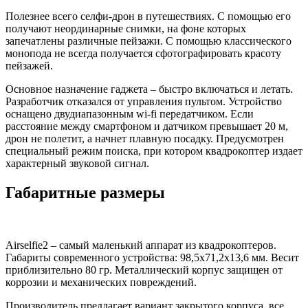
Полезнее всего селфи-дрон в путешествиях. С помощью его
получают неординарные снимки, на фоне которых
запечатлены различные пейзажи. С помощью классического
монопода не всегда получается сфотографировать красоту
пейзажей.
Основное назначение гаджета – быстро включаться и летать.
Разработчик отказался от управления пультом. Устройство
оснащено двудиапазонным wi-fi передатчиком. Если
расстояние между смартфоном и датчиком превышает 20 м,
дрон не полетит, а начнет плавную посадку. Предусмотрен
специальный режим поиска, при котором квадрокоптер издает
характерный звуковой сигнал.
Габаритные размеры
Airselfie2 – самый маленький аппарат из квадрокоптеров.
Габариты современного устройства: 98,5х71,2х13,6 мм. Весит
приблизительно 80 гр. Металлический корпус защищен от
коррозии и механических повреждений.
Производитель предлагает вариант закрытого корпуса, все