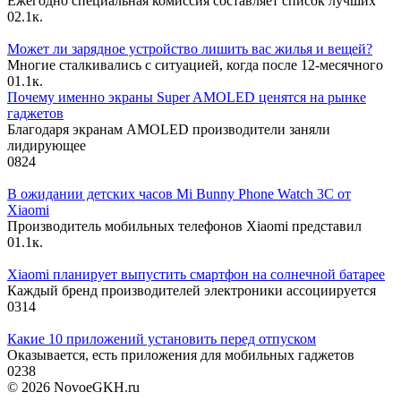
Ежегодно специальная комиссия составляет список лучших
0
2.1к.
Может ли зарядное устройство лишить вас жилья и вещей?
Многие сталкивались с ситуацией, когда после 12-месячного
0
1.1к.
Почему именно экраны Super AMOLED ценятся на рынке
гаджетов
Благодаря экранам AMOLED производители заняли
лидирующее
0
824
В ожидании детских часов Mi Bunny Phone Watch 3C от
Xiaomi
Производитель мобильных телефонов Xiaomi представил
0
1.1к.
Xiaomi планирует выпустить смартфон на солнечной батарее
Каждый бренд производителей электроники ассоциируется
0
314
Какие 10 приложений установить перед отпуском
Оказывается, есть приложения для мобильных гаджетов
0
238
© 2026 NovoeGKH.ru