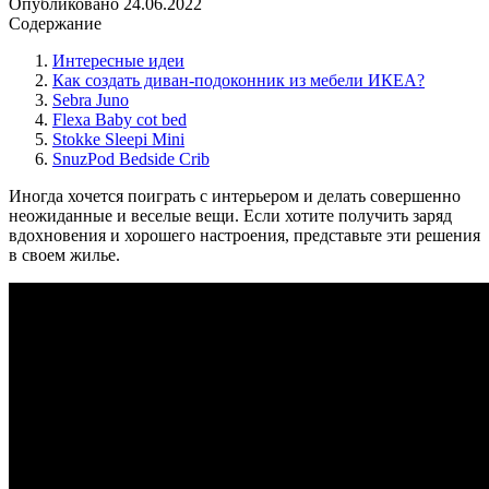
Опубликовано
24.06.2022
Содержание
Интересные идеи
Как создать диван-подоконник из мебели ИКЕА?
Sebra Juno
Flexa Baby cot bed
Stokke Sleepi Mini
SnuzPod Bedside Crib
Иногда хочется поиграть с интерьером и делать совершенно
неожиданные и веселые вещи. Если хотите получить заряд
вдохновения и хорошего настроения, представьте эти решения
в своем жилье.