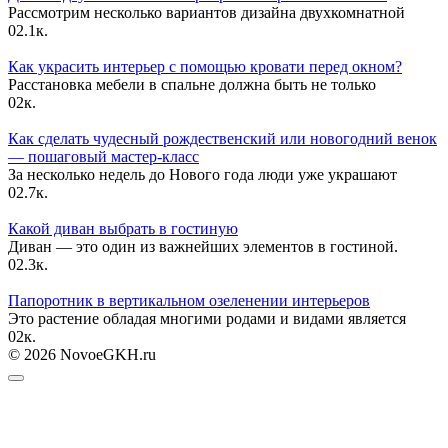
Рассмотрим несколько вариантов дизайна двухкомнатной
0
2.1к.
Как украсить интерьер с помощью кровати перед окном?
Расстановка мебели в спальне должна быть не только
0
2к.
Как сделать чудесный рождественский или новогодний венок
— пошаговый мастер-класс
За несколько недель до Нового года люди уже украшают
0
2.7к.
Какой диван выбрать в гостиную
Диван — это один из важнейших элементов в гостиной.
0
2.3к.
Папоротник в вертикальном озеленении интерьеров
Это растение обладая многими родами и видами является
0
2к.
© 2026 NovoeGKH.ru