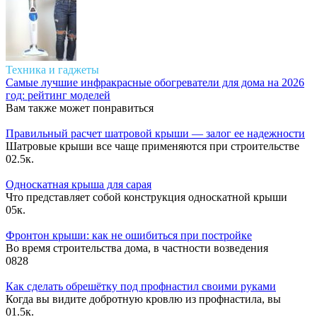
Техника и гаджеты
Самые лучшие инфракрасные обогреватели для дома на 2026
год: рейтинг моделей
Вам также может понравиться
Правильный расчет шатровой крыши — залог ее надежности
Шатровые крыши все чаще применяются при строительстве
0
2.5к.
Односкатная крыша для сарая
Что представляет собой конструкция односкатной крыши
0
5к.
Фронтон крыши: как не ошибиться при постройке
Во время строительства дома, в частности возведения
0
828
Как сделать обрешётку под профнастил своими руками
Когда вы видите добротную кровлю из профнастила, вы
0
1.5к.