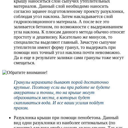
крышу наноситься слой сыпучих утеплительных
материалов. Данный слой необходимо наносить
согласно заранее подготовленному проекту разуклонки,
соблюдая угол наклона. Затем накладывается слой
гидроизоляционного материала. А после все это
заливается бетоном, по возможности с выдерживанием
угла наклона. К плюсам данного метода обычно относят
простоту и дешевизну. Касательно же минусов, то
специалисты выделяют главный. Зачастую сыпучие
утеплители имеют форму гранул, то выдержать при
помощи них точный угол наклона почти невозможно.
Да и еще в результате заливки сами гранулы тоже могут
смещаться.
Гранулы керамзита бывают порой достаточно
крупные. Поэтому если вы при работе не будете
аккуратны и точны, то на крыше могут
образоваться места, в которых будет
скапливаться вода. И все ваши усилия пойдут
прахом.
Разуклонка крыши при помощи пенобетона. Данный
вид одни разуклонки из наиболее оптимальных (по
качеству) для того чтобы создать уклон крыши. Так как