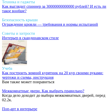
Техника и гаджеты
Как выглядит спиннер за 30000000000000 рублей? И есть ли
такое вообще?
Безопасность крыши
Ограждение кровли — требования и нормы испытаний
Советы и хитрости
Интерьер в скандинавском стиле
Учеба
Как построить зимний курятник на 20 кур своими руками:
чертежи и схемы, инструкция
Вам также может понравиться
Межкомнатные двери. Как выбрать правильно?
Когда дело доходит до выбора межкомнатных дверей, перед
0
2.2к.
Поп-арт в интерьере