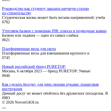
Руководство как студенту заказать научную статью
по строительству
Студенческая жизнь может быть весьма напряженной: учеба
0
782
Утепляем балкон с помощью PIR: плюсы и подводные камни
Балкон или лоджия — одно из самых слабых
0
621
Платформенные весы для скота
Платформенные весы для взвешивания крупного и
0
745
Новый российский бренд PURETOP:
Москва, 6 октября 2023 — бренд PURETOP: Умные
0
646
Как сделать беседку для дачи своими руками: пошаговая
инструкция
Дачный досуг не может обойтись без дружеских посиделок. В
0
983
© 2026 NovoeGKH.ru