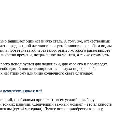
ьно защищает оцинкованную сталь. К тому же, отечественный
дает определенной жесткостью и устойчивостью к любым видам
ла проветривается через зазор, размер которого равен высоте
личество времени, потраченное на монтаж, а также стоимость
сего используется для подшивки, для чего его и производят.
необходимой для вентилирования воздуха под кровлей.
 к негативному влиянию солнечного света благодаря
о перпендикулярно к ней
условий, необходимо приложить всех усилий к выбору
ом тонких изделий. Следующий важный момент – это влажность
низким (сухой материал). Лучше всего приобрести вагонку,
;