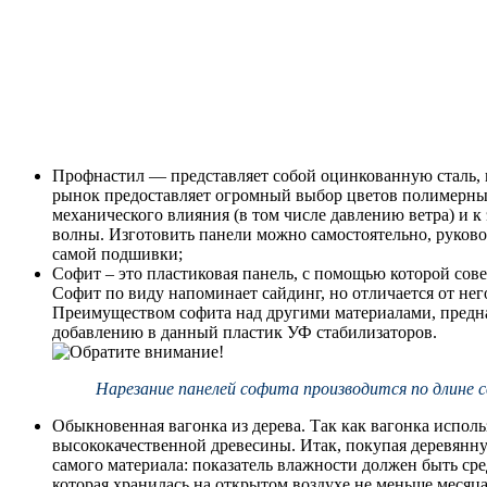
Профнастил — представляет собой оцинкованную сталь,
рынок предоставляет огромный выбор цветов полимерных
механического влияния (в том числе давлению ветра) и к
волны. Изготовить панели можно самостоятельно, руково
самой подшивки;
Софит – это пластиковая панель, с помощью которой сове
Софит по виду напоминает сайдинг, но отличается от не
Преимуществом софита над другими материалами, предна
добавлению в данный пластик УФ стабилизаторов.
Нарезание панелей софита производится по длине с
Обыкновенная вагонка из дерева. Так как вагонка испол
высококачественной древесины. Итак, покупая деревянн
самого материала: показатель влажности должен быть сре
которая хранилась на открытом воздухе не меньше меся