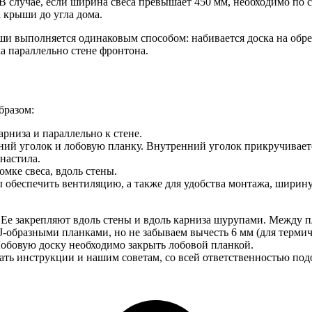
 В случае, если ширина свеса превышает 450 мм, необходимо по 
а крыши до угла дома.
ыши выполняется одинаковым способом: набивается доска на обре
ка параллельно стене фронтона.
бразом:
рниза и параллельно к стене.
ий уголок и лобовую планку. Внутренний уголок прикручивается
настила.
мке свеса, вдоль стены.
ы обеспечить вентиляцию, а также для удобства монтажа, ширин
. Ее закрепляют вдоль стены и вдоль карниза шурупами. Между 
-образными планками, но не забываем вычесть 6 мм (для термич
Лобовую доску необходимо закрыть лобовой планкой.
ать инструкции и нашим советам, со всей ответственностью под