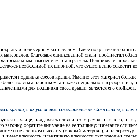
 покрытую полимерным материалом. Такое покрытие дополнител
 материалов. Благодаря оцинкованной стали, профнастил обла
 экстремальным изменениям температуры. Подшивка из профнасти
дствуясь необходимой их шириной, что существенно сократит ко
ршается подшивка свесов крыши. Именно этот материал больше в
го более толстым пластиком, а также специальной перфорацией, 
значенными для подшивки свеса крыши, является его стойкость
веса крыши, а их установка совершается не вдоль стены, а точн
ьзуется на улице, поддаваясь влиянию экстремальных погодных 
ую вагонку, обратите внимание на ее толщину: избегайте слишк
дним: и не слишком высоким (мокрый материал), и не чересчур 
ца и имеет влажность, идентичную влажности окружающей среды