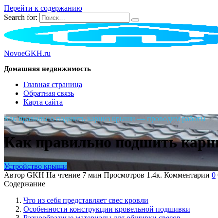
Перейти к содержанию
Search for:
NovoeGKH.ru
Домашняя недвижимость
Главная страница
Обратная связь
Карта сайта
Как правильно подшить карниз крыши — проводим работы
Как правильно подшить кар
Устройство крыши
Автор
GKH
На чтение
7 мин
Просмотров
1.4к.
Комментарии
0
Содержание
Что из себя представляет свес кровли
Особенности конструкции кровельной подшивки
Разнообразные материалы для обшивки свесов