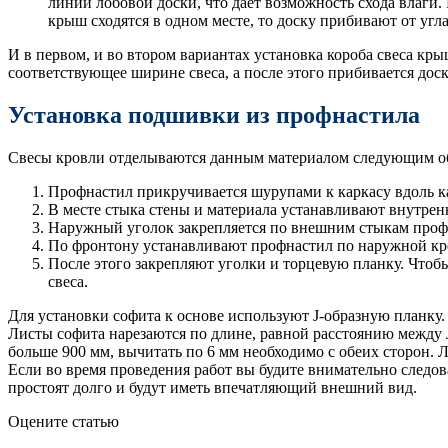
линии лобовой доски, что дает возможность схода влаги.
крыш сходятся в одном месте, то доску прибивают от угл
И в первом, и во втором вариантах установка короба свеса кр
соответствующее ширине свеса, а после этого прибивается дос
Установка подшивки из профнастила
Свесы кровли отделываются данным материалом следующим о
Профнастил прикручивается шурупами к каркасу вдоль ка
В месте стыка стены и материала устанавливают внутренн
Наружный уголок закрепляется по внешним стыкам проф
По фронтону устанавливают профнастил по наружной кро
После этого закрепляют уголки и торцевую планку. Чтоб
свеса.
Для установки софита к основе используют J-образную планку
Листы софита нарезаются по длине, равной расстоянию между J
больше 900 мм, вычитать по 6 мм необходимо с обеих сторон. 
Если во время проведения работ вы будите внимательно следов
простоят долго и будут иметь впечатляющий внешний вид.
Оцените статью