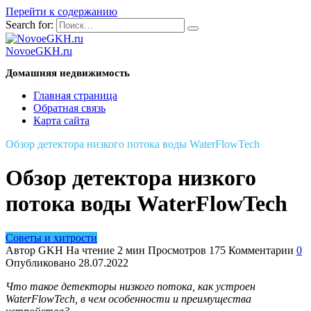
Перейти к содержанию
Search for:
NovoeGKH.ru
Домашняя недвижимость
Главная страница
Обратная связь
Карта сайта
Обзор детектора низкого потока воды WaterFlowTech
Обзор детектора низкого
потока воды WaterFlowTech
Советы и хитрости
Автор
GKH
На чтение
2 мин
Просмотров
175
Комментарии
0
Опубликовано
28.07.2022
Что такое детекторы низкого потока, как устроен
WaterFlowTech
, в чем особенности и преимущества