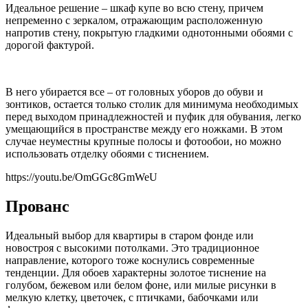
Идеальное решение – шкаф купе во всю стену, причем
непременно с зеркалом, отражающим расположенную
напротив стену, покрытую гладкими однотонными обоями с
дорогой фактурой.
В него убирается все – от головных уборов до обуви и
зонтиков, остается только столик для минимума необходимых
перед выходом принадлежностей и пуфик для обувания, легко
умещающийся в пространстве между его ножками. В этом
случае неуместны крупные полосы и фотообои, но можно
использовать отделку обоями с тиснением.
https://youtu.be/OmGGc8GmWeU
Прованс
Идеальный выбор для квартиры в старом фонде или
новостроя с высокими потолками. Это традиционное
направление, которого тоже коснулись современные
тенденции. Для обоев характерны золотое тиснение на
голубом, бежевом или белом фоне, или милые рисунки в
мелкую клетку, цветочек, с птичками, бабочками или