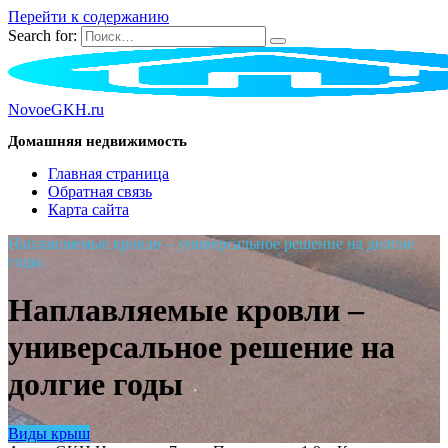
Перейти к содержанию
Search for:
NovoeGKH.ru
Домашняя недвижимость
Главная страница
Обратная связь
Карта сайта
Наплавляемые кровли – универсальное решение на долгие
годы
Наплавляемые кровли –
универсальное решение на
долгие годы
Виды крыш