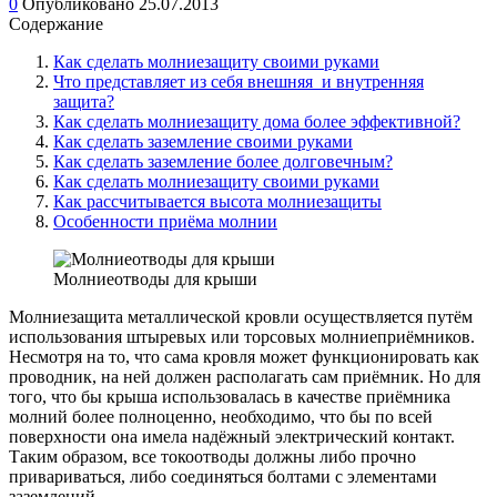
0
Опубликовано
25.07.2013
Содержание
Как сделать молниезащиту своими руками
Что представляет из себя внешняя и внутренняя
защита?
Как сделать молниезащиту дома более эффективной?
Как сделать заземление своими руками
Как сделать заземление более долговечным?
Как сделать молниезащиту своими руками
Как рассчитывается высота молниезащиты
Особенности приёма молнии
Молниеотводы для крыши
Молниезащита металлической кровли осуществляется путём
использования штыревых или торсовых молниеприёмников.
Несмотря на то, что сама кровля может функционировать как
проводник, на ней должен располагать сам приёмник. Но для
того, что бы крыша использовалась в качестве приёмника
молний более полноценно, необходимо, что бы по всей
поверхности она имела надёжный электрический контакт.
Таким образом, все токоотводы должны либо прочно
привариваться, либо соединяться болтами с элементами
заземлений.