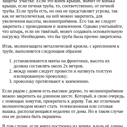
защиты участке. Если это конёк крыши, значит от конька
крыши, если печная труба, то, соответственно, от печной
трубы. Если труба есть, но она не представляет угрозы, так
как не металлическая, на ней можно закрепить, для
увеличения высоты, молниеприёмник. Его так же следует
закрепить с проводником и заземлением. Однако учитывайте,
что штырь, если он тяжёлый, может создавать основательную
нагрузку. Необходимо, что бы труба была прочно закреплена.
Итак, молниезащита металлической кровли, с креплением к
трубе, выполняется следующим образом:
устанавливаются мачты на фронтонах, высота их
должна составлять около 2х метров.
между ними следует провести и натянуть толстую
изолированную проволоку;
проволоку протягивают к заземлению.
Если рядом с домом есть высокое дерево, то молниеприёмник
можно закрепить на длинном шесте. Который, в свою очередь,
с помощью хомутов, прикрепить к дереву. Так же отличным
молниеотводом может стать телевизионная или сотовая
вышка, располагающаяся недалеко от дома. Но в таком случае
она не должна быть окрашена.
В том случае, если мачта построена из дерева, вдоль её длины