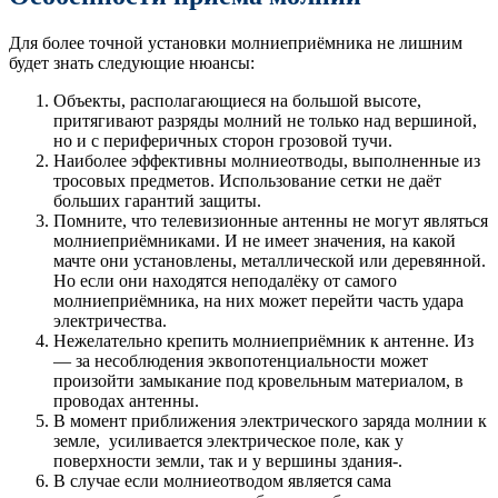
Для более точной установки молниеприёмника не лишним
будет знать следующие нюансы:
Объекты, располагающиеся на большой высоте,
притягивают разряды молний не только над вершиной,
но и с периферичных сторон грозовой тучи.
Наиболее эффективны молниеотводы, выполненные из
тросовых предметов. Использование сетки не даёт
больших гарантий защиты.
Помните, что телевизионные антенны не могут являться
молниеприёмниками. И не имеет значения, на какой
мачте они установлены, металлической или деревянной.
Но если они находятся неподалёку от самого
молниеприёмника, на них может перейти часть удара
электричества.
Нежелательно крепить молниеприёмник к антенне. Из
— за несоблюдения эквопотенциальности может
произойти замыкание под кровельным материалом, в
проводах антенны.
В момент приближения электрического заряда молнии к
земле, усиливается электрическое поле, как у
поверхности земли, так и у вершины здания-.
В случае если молниеотводом является сама