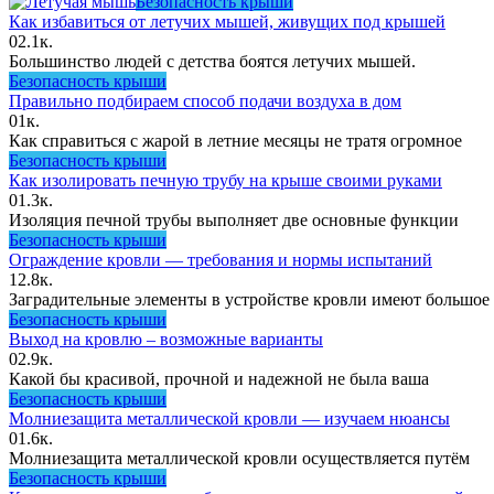
Безопасность крыши
Как избавиться от летучих мышей, живущих под крышей
0
2.1к.
Большинство людей с детства боятся летучих мышей.
Безопасность крыши
Правильно подбираем способ подачи воздуха в дом
0
1к.
Как справиться с жарой в летние месяцы не тратя огромное
Безопасность крыши
Как изолировать печную трубу на крыше своими руками
0
1.3к.
Изоляция печной трубы выполняет две основные функции
Безопасность крыши
Ограждение кровли — требования и нормы испытаний
1
2.8к.
Заградительные элементы в устройстве кровли имеют большое 
Безопасность крыши
Выход на кровлю – возможные варианты
0
2.9к.
Какой бы красивой, прочной и надежной не была ваша
Безопасность крыши
Молниезащита металлической кровли — изучаем нюансы
0
1.6к.
Молниезащита металлической кровли осуществляется путём
Безопасность крыши