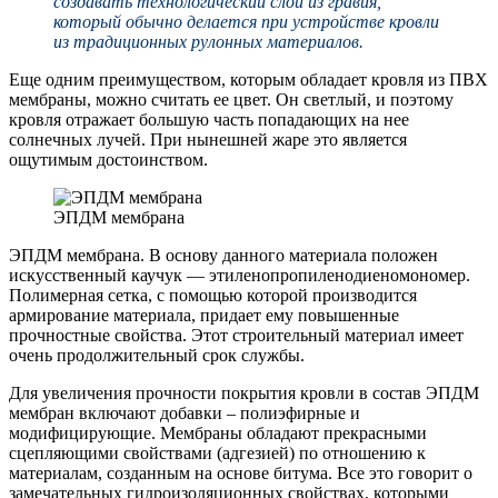
создавать технологический слой из гравия,
который обычно делается при устройстве кровли
из традиционных рулонных материалов.
Еще одним преимуществом, которым обладает кровля из ПВХ
мембраны, можно считать ее цвет. Он светлый, и поэтому
кровля отражает большую часть попадающих на нее
солнечных лучей. При нынешней жаре это является
ощутимым достоинством.
ЭПДМ мембрана
ЭПДМ мембрана. В основу данного материала положен
искусственный каучук — этиленопропиленодиеномономер.
Полимерная сетка, с помощью которой производится
армирование материала, придает ему повышенные
прочностные свойства. Этот строительный материал имеет
очень продолжительный срок службы.
Для увеличения прочности покрытия кровли в состав ЭПДМ
мембран включают добавки – полиэфирные и
модифицирующие. Мембраны обладают прекрасными
сцепляющими свойствами (адгезией) по отношению к
материалам, созданным на основе битума. Все это говорит о
замечательных гидроизоляционных свойствах, которыми