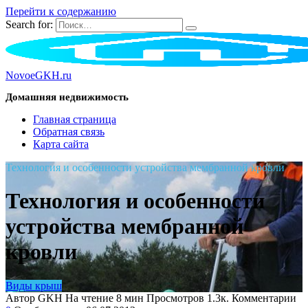
Перейти к содержанию
Search for:
NovoeGKH.ru
Домашняя недвижимость
Главная страница
Обратная связь
Карта сайта
Технология и особенности устройства мембранной кровли
Технология и особенности
устройства мембранной
кровли
Виды крыш
Автор
GKH
На чтение
8 мин
Просмотров
1.3к.
Комментарии