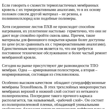
Если говорить о схожести термопластичных мембранных
кровель с их термореактивными аналогами, то в их основу
положен совсем другой материал – не резина, а
поливинилхлорид или подобные полимеры.
Хотя соединение листов ПХВ не происходит способом
нагревания, их уплотнение настолько герметично, что они не
дают воде спокойно пройти сквозь швы. Причем, такие
материалы для финишного покрытия крыши более доступны
по цене (если сравнивать их с термореактивными аналогами).
Единственным минусом является то, что им требуется
постоянное техническое обслуживание и более частый ремонт
мембранной кровли.
Сегодня на рынке присутствуют две разновидности ТПО
мембран. Одна — армированная полиэстером, а вторая –
неармированная, состоящая из стекловолокна.
Особенно высоким качеством обладают супердиффузионные
мембраны ТехноНиколь. В этих трехслойных микропористых
мембранах верхний и нижний слой состоит из нетканого
полипропилена. Посередине такого прочного каркаса
располагается, так называемый, «рабочий слой». Он состоит
из полипропиленовой пленки, обладающей уникальными
свойствами, благодаря которым происходит диффузия пара и,