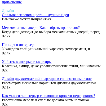
применение
Дизайн
Спальня в зеленом цвете — лучшие идеи
Вам также может понравиться
Межкомнатные двери. Как выбрать правильно?
Когда дело доходит до выбора межкомнатных дверей, перед
0
2.2к.
Поп-арт в интерьере
У каждого свой уникальный характер, темперамент, и
0
2.4к.
Хай-тек в интерьере квартиры
Классика, ампир, даже урбанистические стили, минимализм
0
2к.
Дизайн двухкомнатной квартиры в современном стиле
Рассмотрим несколько вариантов дизайна двухкомнатной
0
2.1к.
Как украсить интерьер с помощью кровати перед окном?
Расстановка мебели в спальне должна быть не только
0
2к.