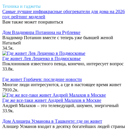
Техника и гаджеты
Самые лучшие инфракрасные обогреватели для дома на 2026
год: рейтинг моделей
Вам также может понравиться
Дом Владимира Потанина на Рублевке
Владимир Потанин вместе с теперь уже бывшей женой
Натальей
3
4.5к.
Где живет Лев Лещенко в Подмосковье
Поклонников известного певца, конечно, интересует вопрос
3
3.8к.
Где живет Горбачев: последние новости
Многие люди интересуются, а где в настоящее время живет
79
10.2к.
Где же все-таки живет Андрей Малахов в Москве
Андрей Малахов – это телеведущий, шоумен, энергичный
3
3.9к.
Дом Алишера Усманова в Ташкенте: где он живет
Алишер Усманов входит в десятку богатейших людей страны