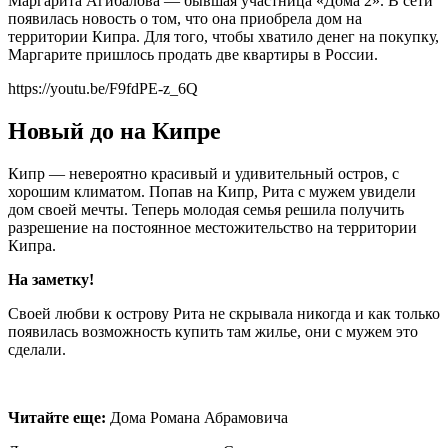
Маргарита Агибалова — бывшая участница «Дома 2». В сети
появилась новость о том, что она приобрела дом на
территории Кипра. Для того, чтобы хватило денег на покупку,
Маргарите пришлось продать две квартиры в России.
https://youtu.be/F9fdPE-z_6Q
Новый до на Кипре
Кипр — невероятно красивый и удивительный остров, с
хорошим климатом. Попав на Кипр, Рита с мужем увидели
дом своей мечты. Теперь молодая семья решила получить
разрешение на постоянное местожительство на территории
Кипра.
На заметку!
Своей любви к острову Рита не скрывала никогда и как только
появилась возможность купить там жилье, они с мужем это
сделали.
Читайте еще:
Дома Романа Абрамовича