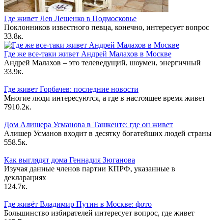
Где живет Лев Лещенко в Подмосковье
Поклонников известного певца, конечно, интересует вопрос
3
3.8к.
Где же все-таки живет Андрей Малахов в Москве
Андрей Малахов – это телеведущий, шоумен, энергичный
3
3.9к.
Где живет Горбачев: последние новости
Многие люди интересуются, а где в настоящее время живет
79
10.2к.
Дом Алишера Усманова в Ташкенте: где он живет
Алишер Усманов входит в десятку богатейших людей страны
55
8.5к.
Как выглядят дома Геннадия Зюганова
Изучая данные членов партии КПРФ, указанные в
декларациях
12
4.7к.
Где живёт Владимир Путин в Москве: фото
Большинство избирателей интересует вопрос, где живет