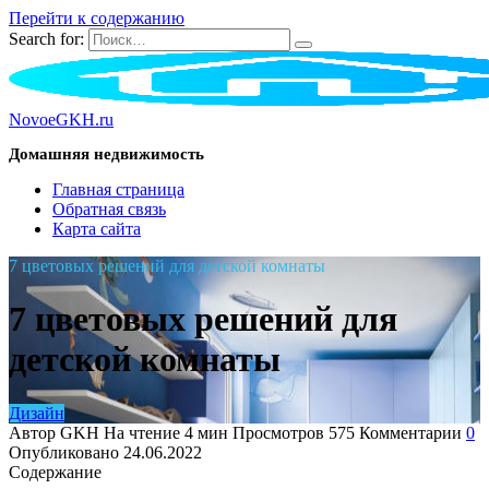
Перейти к содержанию
Search for:
NovoeGKH.ru
Домашняя недвижимость
Главная страница
Обратная связь
Карта сайта
7 цветовых решений для детской комнаты
7 цветовых решений для
детской комнаты
Дизайн
Автор
GKH
На чтение
4 мин
Просмотров
575
Комментарии
0
Опубликовано
24.06.2022
Содержание