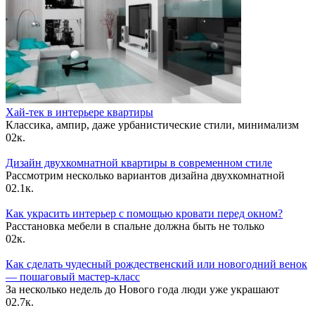
Хай-тек в интерьере квартиры
Классика, ампир, даже урбанистические стили, минимализм
0
2к.
Дизайн двухкомнатной квартиры в современном стиле
Рассмотрим несколько вариантов дизайна двухкомнатной
0
2.1к.
Как украсить интерьер с помощью кровати перед окном?
Расстановка мебели в спальне должна быть не только
0
2к.
Как сделать чудесный рождественский или новогодний венок
— пошаговый мастер-класс
За несколько недель до Нового года люди уже украшают
0
2.7к.