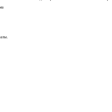
ма
иалы.