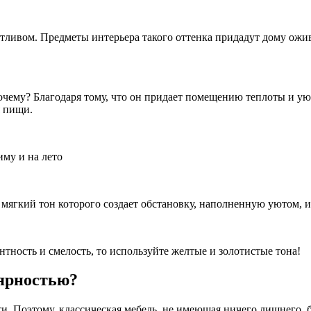
тливом. Предметы интерьера такого оттенка придадут дому ожив
очему? Благодаря тому, что он придает помещению теплоты и ую
я пищи.
иму и на лето
мягкий тон которого создает обстановку, наполненную уютом, 
антность и смелость, то используйте желтые и золотистые тона!
лярностью?
ти. Поэтому, классическая мебель, не имеющая ничего лишнего, 