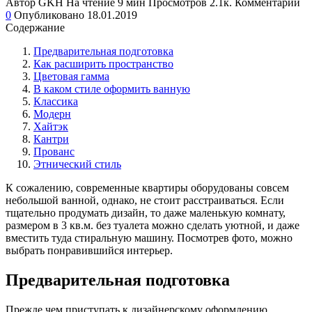
Автор
GKH
На чтение
9 мин
Просмотров
2.1к.
Комментарии
0
Опубликовано
18.01.2019
Содержание
Предварительная подготовка
Как расширить пространство
Цветовая гамма
В каком стиле оформить ванную
Классика
Модерн
Хайтэк
Кантри
Прованс
Этнический стиль
К сожалению, современные квартиры оборудованы совсем
небольшой ванной, однако, не стоит расстраиваться. Если
тщательно продумать дизайн, то даже маленькую комнату,
размером в 3 кв.м. без туалета можно сделать уютной, и даже
вместить туда стиральную машину. Посмотрев фото, можно
выбрать понравившийся интерьер.
Предварительная подготовка
Прежде чем приступать к дизайнерскому оформлению,