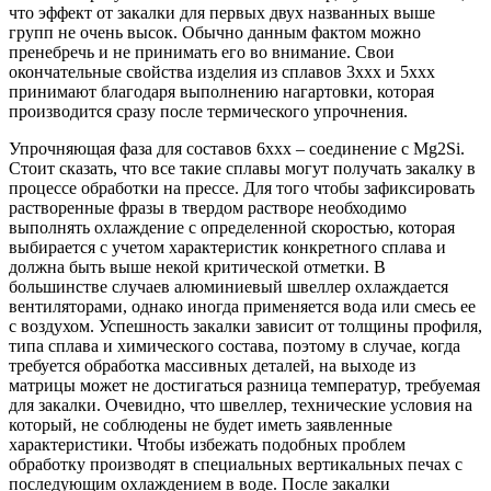
что эффект от закалки для первых двух названных выше
групп не очень высок. Обычно данным фактом можно
пренебречь и не принимать его во внимание. Свои
окончательные свойства изделия из сплавов 3ххх и 5ххх
принимают благодаря выполнению нагартовки, которая
производится сразу после термического упрочнения.
Упрочняющая фаза для составов 6ххх – соединение с Mg2Si.
Стоит сказать, что все такие сплавы могут получать закалку в
процессе обработки на прессе. Для того чтобы зафиксировать
растворенные фразы в твердом растворе необходимо
выполнять охлаждение с определенной скоростью, которая
выбирается с учетом характеристик конкретного сплава и
должна быть выше некой критической отметки. В
большинстве случаев алюминиевый швеллер охлаждается
вентиляторами, однако иногда применяется вода или смесь ее
с воздухом. Успешность закалки зависит от толщины профиля,
типа сплава и химического состава, поэтому в случае, когда
требуется обработка массивных деталей, на выходе из
матрицы может не достигаться разница температур, требуемая
для закалки. Очевидно, что швеллер, технические условия на
который, не соблюдены не будет иметь заявленные
характеристики. Чтобы избежать подобных проблем
обработку производят в специальных вертикальных печах с
последующим охлаждением в воде. После закалки