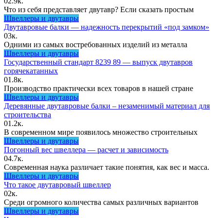
0
2.9к.
Что из себя представляет двутавр? Если сказать простым
Швеллеры и двутавры
Двутавровые балки — надежность перекрытий «под замком»
0
3к.
Одними из самых востребованных изделий из металла
Швеллеры и двутавры
Государственный стандарт 8239 89 — выпуск двутавров
горячекатанных
0
1.8к.
Производство практически всех товаров в нашей стране
Швеллеры и двутавры
Деревянные двутавровые балки – незаменимый материал для
строительства
0
1.2к.
В современном мире появилось множество строительных
Швеллеры и двутавры
Погонный вес швеллера — расчет и зависимость
0
4.7к.
Современная наука различает такие понятия, как вес и масса.
Швеллеры и двутавры
Что такое двутавровый швеллер
0
2к.
Среди огромного количества самых различных вариантов
Швеллеры и двутавры