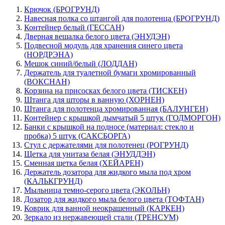
Крючок (БРОГРУНД)
Навесная полка со штангой для полотенца (БРОГРУНД)
Контейнер белый (ГЕССАН)
Дверная вешалка белого цвета (ЭНУДЭН)
Подвесной модуль для хранения синего цвета
(НОРДРЭНА)
Мешок синий/белый (ЛОДДАН)
Держатель для туалетной бумаги хромированный
(ВОКСНАН)
Корзина на присосках белого цвета (ТИСКЕН)
Штанга для шторы в ванную (ХОРНЕН)
Штанга для полотенца хромированная (БАЛУНГЕН)
Контейнер с крышкой дымчатый 5 штук (ГОДМОРГОН)
Банки с крышкой на подносе (материал: стекло и
пробка) 5 штук (САКСБОРГА)
Стул с держателями для полотенец (РОГРУНД)
Щетка для унитаза белая (ЭНУДДЭН)
Сменная щетка белая (ХЕЙАРЕН)
Держатель дозатора для жидкого мыла под хром
(КАЛЬКГРУНД)
Мыльница темно-серого цвета (ЭКОЛЬН)
Дозатор для жидкого мыла белого цвета (ТОФТАН)
Коврик для ванной неокрашенный (КАРКЕН)
Зеркало из нержавеющей стали (ТРЕНСУМ)