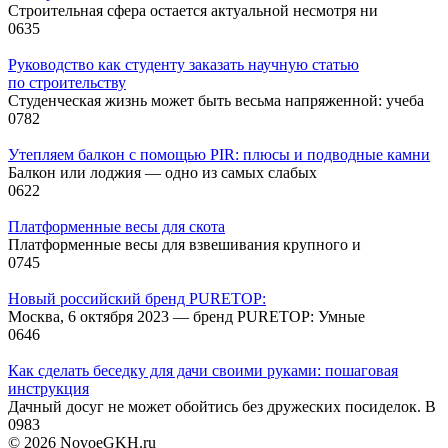
Строительная сфера остается актуальной несмотря ни
0
635
Руководство как студенту заказать научную статью
по строительству
Студенческая жизнь может быть весьма напряженной: учеба
0
782
Утепляем балкон с помощью PIR: плюсы и подводные камни
Балкон или лоджия — одно из самых слабых
0
622
Платформенные весы для скота
Платформенные весы для взвешивания крупного и
0
745
Новый российский бренд PURETOP:
Москва, 6 октября 2023 — бренд PURETOP: Умные
0
646
Как сделать беседку для дачи своими руками: пошаговая
инструкция
Дачный досуг не может обойтись без дружеских посиделок. В
0
983
© 2026 NovoeGKH.ru