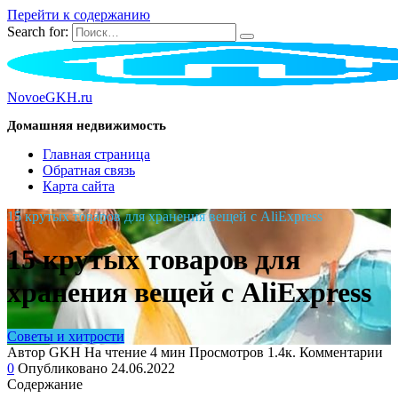
Перейти к содержанию
Search for:
NovoeGKH.ru
Домашняя недвижимость
Главная страница
Обратная связь
Карта сайта
15 крутых товаров для хранения вещей с AliExpress
15 крутых товаров для
хранения вещей с AliExpress
Советы и хитрости
Автор
GKH
На чтение
4 мин
Просмотров
1.4к.
Комментарии
0
Опубликовано
24.06.2022
Содержание