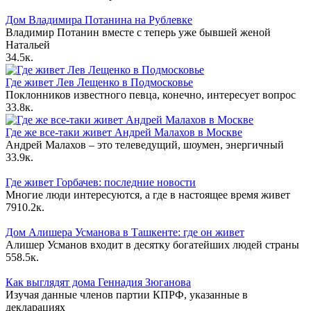
Дом Владимира Потанина на Рублевке
Владимир Потанин вместе с теперь уже бывшей женой
Натальей
3
4.5к.
Где живет Лев Лещенко в Подмосковье
Поклонников известного певца, конечно, интересует вопрос
3
3.8к.
Где же все-таки живет Андрей Малахов в Москве
Андрей Малахов – это телеведущий, шоумен, энергичный
3
3.9к.
Где живет Горбачев: последние новости
Многие люди интересуются, а где в настоящее время живет
79
10.2к.
Дом Алишера Усманова в Ташкенте: где он живет
Алишер Усманов входит в десятку богатейших людей страны
55
8.5к.
Как выглядят дома Геннадия Зюганова
Изучая данные членов партии КПРФ, указанные в
декларациях