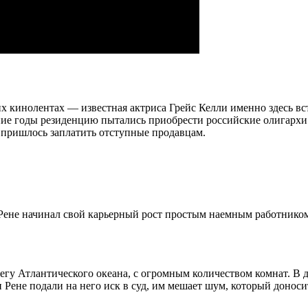
кинолентах — известная актриса Грейс Келли именно здесь встре
ние годы резиденцию пытались приобрести российские олигархи
 пришлось заплатить отступные продавцам.
Рене начинал свой карьерный рост простым наемным работником.
егу Атлантического океана, с огромным количеством комнат. В д
 Рене подали на него иск в суд, им мешает шум, который донос