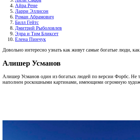
Айра Рене
Ларри Эллисон
Роман Абрамович
Билл Гейтс
Дмитрий Рыболовлев
Эдра и Тим Бликсет
Елена Пинчук
Довольно интересно узнать как живут самые богатые люди, как 
Алишер Усманов
Алишер Усманов один из богатых людей по версии Форбс. Не т
наполнен роскошными картинами, имеющими огромную художест