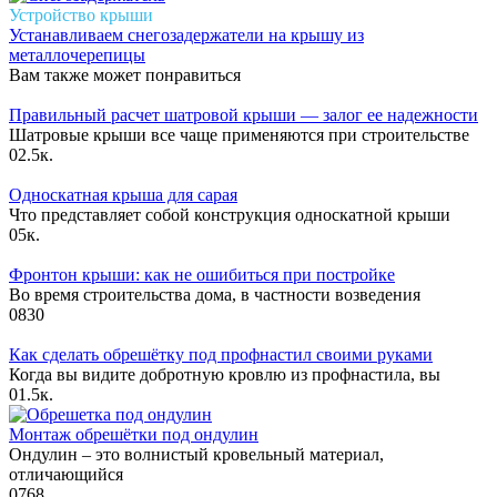
Устройство крыши
Устанавливаем снегозадержатели на крышу из
металлочерепицы
Вам также может понравиться
Правильный расчет шатровой крыши — залог ее надежности
Шатровые крыши все чаще применяются при строительстве
0
2.5к.
Односкатная крыша для сарая
Что представляет собой конструкция односкатной крыши
0
5к.
Фронтон крыши: как не ошибиться при постройке
Во время строительства дома, в частности возведения
0
830
Как сделать обрешётку под профнастил своими руками
Когда вы видите добротную кровлю из профнастила, вы
0
1.5к.
Монтаж обрешётки под ондулин
Ондулин – это волнистый кровельный материал,
отличающийся
0
768