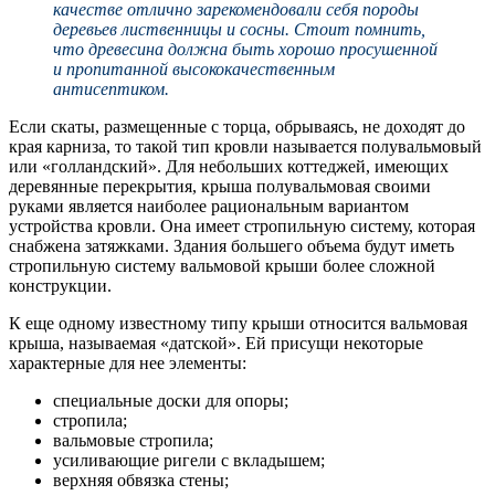
качестве отлично зарекомендовали себя породы
деревьев лиственницы и сосны. Стоит помнить,
что древесина должна быть хорошо просушенной
и пропитанной высококачественным
антисептиком.
Если скаты, размещенные с торца, обрываясь, не доходят до
края карниза, то такой тип кровли называется полувальмовый
или «голландский». Для небольших коттеджей, имеющих
деревянные перекрытия, крыша полувальмовая своими
руками является наиболее рациональным вариантом
устройства кровли. Она имеет стропильную систему, которая
снабжена затяжками. Здания большего объема будут иметь
стропильную систему вальмовой крыши более сложной
конструкции.
К еще одному известному типу крыши относится вальмовая
крыша, называемая «датской». Ей присущи некоторые
характерные для нее элементы:
специальные доски для опоры;
стропила;
вальмовые стропила;
усиливающие ригели с вкладышем;
верхняя обвязка стены;