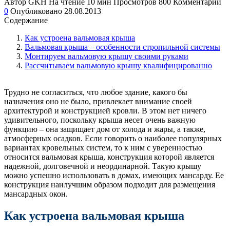
Автор
GKH
На чтение
10 мин
Просмотров
800
Комментарии
0
Опубликовано
28.08.2013
Содержание
Как устроена вальмовая крыша
Вальмовая крыша – особенности стропильной системы
Монтируем вальмовую крышу своими руками
Рассчитываем вальмовую крышу квалифицированно
Трудно не согласиться, что любое здание, какого бы
назначения оно не было, привлекает внимание своей
архитектурой и конструкцией кровли. В этом нет ничего
удивительного, поскольку крыша несет очень важную
функцию – она защищает дом от холода и жары, а также,
атмосферных осадков. Если говорить о наиболее популярных
вариантах кровельных систем, то к ним с уверенностью
относится вальмовая крыша, конструкция которой является
надежной, долговечной и неординарной. Такую крышу
можно успешно использовать в домах, имеющих мансарду. Ее
конструкция наилучшим образом подходит для размещения
мансардных окон.
Как устроена вальмовая крыша