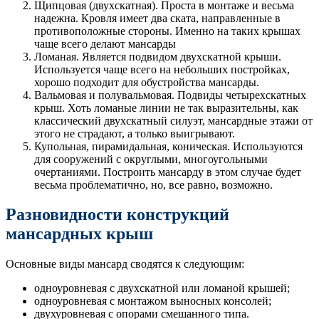
Щипцовая (двухскатная). Проста в монтаже и весьма
надежна. Кровля имеет два ската, направленные в
противоположные стороны. Именно на таких крышах
чаще всего делают мансарды
Ломаная. Является подвидом двухскатной крыши.
Используется чаще всего на небольших постройках,
хорошо подходит для обустройства мансарды.
Вальмовая и полувальмовая. Подвиды четырехскатных
крыш. Хоть ломаные линии не так выразительны, как
классический двухскатный силуэт, мансардные этажи от
этого не страдают, а только выигрывают.
Купольная, пирамидальная, коническая. Используются
для сооружений с округлыми, многоугольными
очертаниями. Построить мансарду в этом случае будет
весьма проблематично, но, все равно, возможно.
Разновидности конструкций
мансардных крыш
Основные виды мансард сводятся к следующим:
одноуровневая с двухскатной или ломаной крышей;
одноуровневая с монтажом выносных консолей;
двухуровневая с опорами смешанного типа.