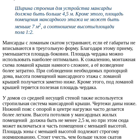
Ширина строения для устройства мансарды
должна быть больше 4,5 м. Кроме этого, площадь
помещения мансардного этажа не может быть
2
меньше 7 м
, а соотношение высоты/площади
пола 1:2.
Мансарды с ломаным скатом устраивают, если её габариты не
вписываются в треугольную форму. Благодаря этому приему,
уменьшается площадь боковин. Площадь чердака можно
использовать наиболее оптимально. К сожалению, монтажная
схема ломаной крыши намного сложнее, а её возведение
более затратно. При соблюдении необходимых пропорций
дома, высота помещений мансардного этажа с ломаной
крышей получается заметно ниже. Кроме этого, под ломаной
крышей теряется полезная площадь чердака.
У домов со средней несущей стеной также используется
стропильная система мансардной крыши. Чертежи даны ниже.
Нижний пояс с опорой в центре нагрузки часто делается
более легким. Высота потолков у мансардных жилых
помещений должна быть не менее 2,5 м, но при этом сюда
может включаться и часть помещения с меньшей высотой.
Площадь зоны с меньшей высотой подлежит строгому
нормированию. Стоит учесть, чем больше уклон скатов