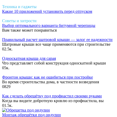
Техника и гаджеты
Какие 10 приложений установить перед отпуском
Советы и хитрости
Выбор оптимального варианта битумной черепицы
Вам также может понравиться
Правильный расчет шатровой крыши — залог ее надежности
Шатровые крыши все чаще применяются при строительстве
0
2.5к.
Односкатная крыша для сарая
Что представляет собой конструкция односкатной крыши
0
5к.
Фронтон крыши: как не ошибиться при постройке
Во время строительства дома, в частности возведения
0
829
Как сделать обрешётку под профнастил своими руками
Когда вы видите добротную кровлю из профнастила, вы
0
1.5к.
Монтаж обрешётки под ондулин