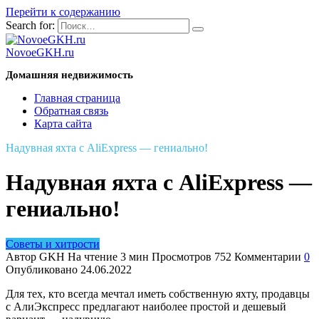
Перейти к содержанию
Search for:
NovoeGKH.ru
Домашняя недвижимость
Главная страница
Обратная связь
Карта сайта
Надувная яхта с AliExpress — гениально!
Надувная яхта с AliExpress —
гениально!
Советы и хитрости
Автор
GKH
На чтение
3 мин
Просмотров
752
Комментарии
0
Опубликовано
24.06.2022
Для тех, кто всегда мечтал иметь собственную яхту, продавцы
с АлиЭкспресс предлагают наиболее простой и дешевый