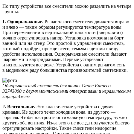
По типу устройства все смесители можно разделить на четыре
группы:
1. Однорычажные.
Рычаг такого смесителя движется вправо
и влево — таким образом регулируется температура воды.
При перемещении в вертикальной плоскости (вверх-вниз)
можно отрегулировать напор. Установка возможна на борт
ванной или на стену. Это простой в управлении смеситель,
который подойдет, прежде всего, семьям с детьми ввиду
удобства использования. Однорычажные смесители бывают
шаровыми и картриджными. Первые устаревают
и используются все реже. Устройства с одним рычагом есть
в модельном ряду большинства производителей сантехники.
Однорычажный смеситель для ванны Grohe Euroeco
32743000 с двумя монтажными отверстиями и керамическим
картриджем
2. Вентильные.
Это классические устройства с двумя
кранами. Из одного течет холодная вода, из другого —
горячая. Чтобы настроить оптимальную температуру, нужно
крутить оба вентиля. Из-за этого не всегда получается быстро
отрегулировать настройки. Такие смесители недорогие,
их легко устанавливать. Они идеально подходят для