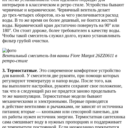
интерьеров в классическом и ретро стиле. Устройства бывают
червячные и керамические. Червячный вентиль делает
до трех-четырех оборотов, из-за чего увеличивается расход
воды. В то же время он более дешевый, не боится жесткой
воды. Керамический кран достаточно повернуть на 90° или
180°. Он стоит дороже, более требователен к качеству воды.
Чтобы такой смеситель служил долго, нужно устанавливать
фильтр грубой очистки.
Вентильный смеситель для ванны Fiore Margot 26ZZ0611 в
ретро-стиле
3. Термостатные
. Это современное комфортное устройство
для ванной. У смесителя две рукояти, при помощи которых
регулируют температуру и напор воды. После того, как
вы выполните настройки, рукояти сохранят свое положение,
так что в следующий раз не придется заново проделывать
те же манипуляции. Термостатные модели бывают
механическими и электронными. Первые приводятся
в действие вентилями и рычажками, не зависят от источника
питания; вторые — кнопками или сенсорной панелью, для
их работы нужен источник энергии. Термостатная сантехника
сама смешивает воду в нужных пропорциях и поддерживает
ее температуру постоянной. Если неожиданно прекратится