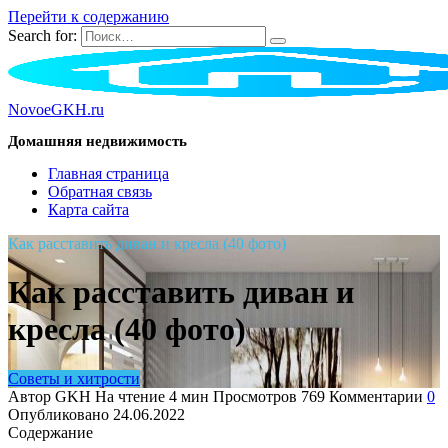
Перейти к содержанию
Search for:
NovoeGKH.ru
Домашняя недвижимость
Главная страница
Обратная связь
Карта сайта
Как расставить диван и кресла (40 фото)
Как расставить диван и
кресла (40 фото)
Советы и хитрости
Автор
GKH
На чтение
4 мин
Просмотров
769
Комментарии
0
Опубликовано
24.06.2022
Содержание