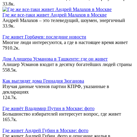
3
3.8к.
Где же все-таки живет Андрей Малахов в Москве
Андрей Малахов – это телеведущий, шоумен, энергичный
3
3.9к.
Где живет Горбачев: последние новости
Многие люди интересуются, а где в настоящее время живет
79
10.2к.
Дом Алишера Усманова в Ташкенте: где он живет
Алишер Усманов входит в десятку богатейших людей страны
55
8.5к.
Как выглядят дома Геннадия Зюганова
Изучая данные членов партии КПРФ, указанные в
декларациях
12
4.7к.
Где живёт Владимир Путин в Москве: фото
Большинство избирателей интересует вопрос, где живет
16
5.7к.
Где живет Андрей Губин в Москве: фото
Где живет Андрей Губин, фото и описание жилья в