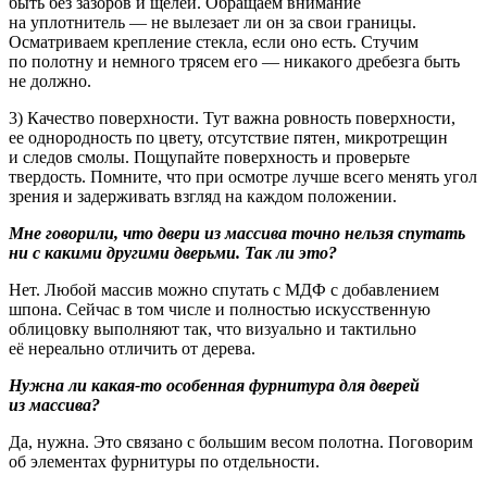
быть без зазоров и щелей. Обращаем внимание
на уплотнитель — не вылезает ли он за свои границы.
Осматриваем крепление стекла, если оно есть. Стучим
по полотну и немного трясем его — никакого дребезга быть
не должно.
3) Качество поверхности. Тут важна ровность поверхности,
ее однородность по цвету, отсутствие пятен, микротрещин
и следов смолы. Пощупайте поверхность и проверьте
твердость. Помните, что при осмотре лучше всего менять угол
зрения и задерживать взгляд на каждом положении.
Мне говорили, что двери из массива точно нельзя спутать
ни с какими другими дверьми. Так ли это?
Нет. Любой массив можно спутать с МДФ с добавлением
шпона. Сейчас в том числе и полностью искусственную
облицовку выполняют так, что визуально и тактильно
её нереально отличить от дерева.
Нужна ли какая-то особенная фурнитура для дверей
из массива?
Да, нужна. Это связано с большим весом полотна. Поговорим
об элементах фурнитуры по отдельности.