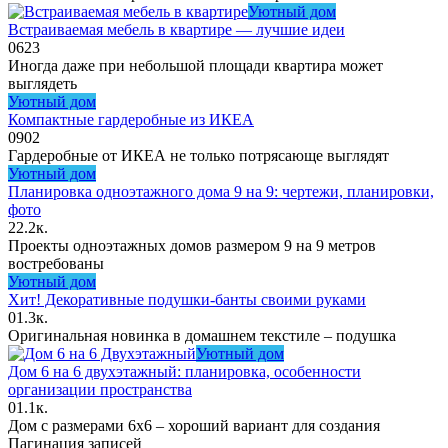
Уютный дом
Встраиваемая мебель в квартире — лучшие идеи
0
623
Иногда даже при небольшой площади квартира может
выглядеть
Уютный дом
Компактные гардеробные из ИКЕА
0
902
Гардеробные от ИКЕА не только потрясающе выглядят
Уютный дом
Планировка одноэтажного дома 9 на 9: чертежи, планировки,
фото
2
2.2к.
Проекты одноэтажных домов размером 9 на 9 метров
востребованы
Уютный дом
Хит! Декоративные подушки-банты своими руками
0
1.3к.
Оригинальная новинка в домашнем текстиле – подушка
Уютный дом
Дом 6 на 6 двухэтажный: планировка, особенности
организации пространства
0
1.1к.
Дом с размерами 6х6 – хороший вариант для создания
Пагинация записей