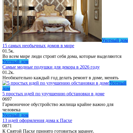
Уютный дом
15 самых необычных домов в мире
0
1.5к.
Во всем мире люди строят себя дома, которые выделяются
Уютный дом
Самые модные подушки для декора в 2026 году
0
1.2к.
Необязательно каждый год делать ремонт в доме, менять
Уютный
дом
5 простых идей по улучшению обстановки в доме
0
697
Гармоничное обустройство жилища крайне важно для
человека
Уютный дом
13 идей оформления дома к Пасхе
0
871
К Святой Пасхе принято готовиться заранее.