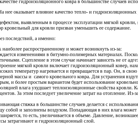
В качестве гидроизоляционного ковра в большинстве случаев исп
 нее оказывает влияние качество тепло- и гидроизоляционных р
дефектом, выявленным в процессе эксплуатации мягкой кровли, 
тор кровельный для кровли призван уменьшить ее содержание.
ез последствий, а именно:
к наиболее распространенному и может возникнуть из-за:
ождается изменениями в битумно-полимерных материалах. Поско
тичными. Сцепление в этом случае начинает зависеть не от адгез
Строение мягкой кровли включает гидроизоляционный ковер, нах
оких температур нагревается и превращается в пар. Он, в свою 
мерной массы и самого кровельного ковра. Для устранения взду
ым, и более простым вариантом будет использование кровельно
оляцией влага ухудшает теплоизоляционные свойства кровли. К
ентов. За этим последует увеличение затрат на отопление. Из-з
ивающая стяжка в большинстве случаев делается с использован
у собой и заполнены воздухом. Попадающая в них влага может
асширяется, то есть, увеличивается в объеме. Давление, возникш
сы затрагивают и гидроизоляционный слой.