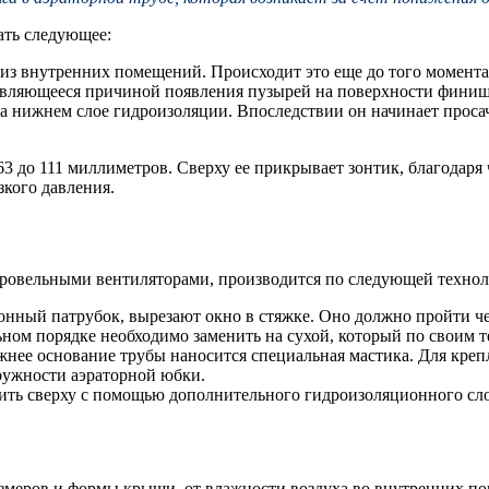
ать следующее:
з внутренних помещений. Происходит это еще до того момента,
 являющееся причиной появления пузырей на поверхности фини
а нижнем слое гидроизоляции. Впоследствии он начинает просач
63 до 111 миллиметров. Сверху ее прикрывает зонтик, благодаря
зкого давления.
кровельными вентиляторами, производится по следующей технол
онный патрубок, вырезают окно в стяжке. Оно должно пройти че
льном порядке необходимо заменить на сухой, который по своим
жнее основание трубы наносится специальная мастика. Для креп
ружности аэраторной юбки.
ить сверху с помощью дополнительного гидроизоляционного сло
азмеров и формы крыши, от влажности воздуха во внутренних по