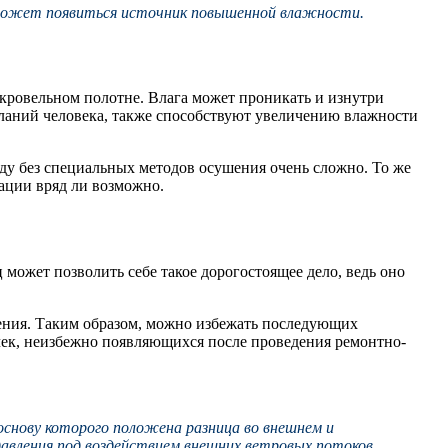
а может появиться источник повышенной влажности.
кровельном полотне. Влага может проникать и изнутри
еланий человека, также способствуют увеличению влажности
ду без специальных методов осушения очень сложно. То же
ации вряд ли возможно.
 может позволить себе такое дорогостоящее дело, ведь оно
рения. Таким образом, можно избежать последующих
чек, неизбежно появляющихся после проведения ремонтно-
снову которого положена разница во внешнем и
давления под воздействием внешних ветровых потоков.