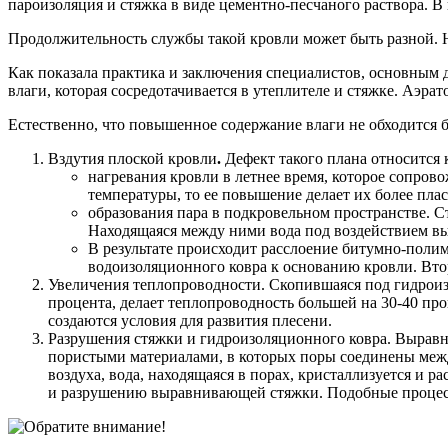
пароизоляция и стяжка в виде цементно-песчаного раствора. 
Продолжительность службы такой кровли может быть разной. На
Как показала практика и заключения специалистов, основным 
влаги, которая сосредотачивается в утеплителе и стяжке. Аэра
Естественно, что повышенное содержание влаги не обходится б
Вздутия плоской кровли
.
Дефект такого плана относится 
нагревания кровли в летнее время, которое сопров
температуры, то ее повышение делает их более плас
образования пара в подкровельном пространстве. 
Находящаяся между ними вода под воздействием выс
В результате происходит расслоение битумно-поли
водоизоляционного ковра к основанию кровли. Втор
Увеличения теплопроводности. Скопившаяся под гидроиз
процента, делает теплопроводность большей на 30-40 проц
создаются условия для развития плесени.
Разрушения стяжки и гидроизоляционного ковра. Выравн
пористыми материалами, в которых поры соединены межд
воздуха, вода, находящаяся в порах, кристаллизуется и р
и разрушению выравнивающей стяжки. Подобные процес