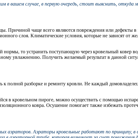
шим в вашем случае, в первую очередь, стоит выяснить, откуд
ды. Причиной чаще всего являются повреждения или дефекты в 
ионного слоя. Климатические условия, которые не зависят от ж
й нормы, то устранить поступающую через кровельный ковер во
вному увлажнению. Получить желаемый результат в данной ситу
ть к полной разборке и ремонту кровли. Не каждый домовладелец
щейся в кровельном пироге, можно осуществить с помощью испа
оизоляционного ковра. Осушение помогает также избежать проте
х аэраторов. Аэраторы кровельные работают по принципу, в о
яга в аэраторной трубе, которая возникает за счет понижения 