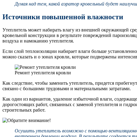
Думая над тем, какой аэратор кровельный будет наилуч
Источники повышенной влажности
Утеплитель может набирать влагу из внешней окружающей сре
кровельной конструкции в результате повреждений пароизоляц
воздуха и намоканию утеплителя.
Если слой теплоизоляции набирает влаги больше установленно
можно сказать и о зонах кровли, которые подвержены интенси
Ремонт утеплителя кровли
Как следствие, чтобы заменить утеплитель, придется прибегну
связано с большими трудовыми и материальными затратами.
Как один из вариантов, удаление избыточной влаги, содержа
дорогостоящих работ, связанных с заменой утеплителя и гидр
строительных работ.
Осушить утеплитель возможно с помощью вентиляционны
внутреннем давлении воздуха. В результате создается т