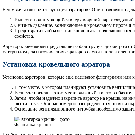
В чем же заключается функция аэраторов? Они позволяют сдел
Вывести поднимающийся вверх водяной пар, исходящий и
Снизить давление, возникающее в кровельном пироге и
Предотвратить образование конденсата, появляющегося н
свойства.
Аэратор кровельный представляет собой трубу с диаметром от 
материалом для изготовления аэраторов служит полиэтилен ни
Установка кровельного аэратора
Установка аэраторов, которые еще называют флюгарками или 
В том месте, в котором планируют установить вентиляци
Если утеплитель в этом месте влажный, то его в обязате
Затем, чтобы надежно закрепить аэратор на крыше, на ни
шести штук. Они равномерно распределяются по всей ок
Основание вентиляционного патрубка необходимо защит
Флюгарка крыши
Необходимость в вентиляции определяется в зависимости от р