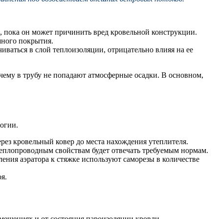
 пока он может причинить вред кровельной конструкции.
шного покрытия.
иваться в слой теплоизоляции, отрицательно влияя на ее
 чему в трубу не попадают атмосферные осадки. В основном,
огии.
рез кровельный ковер до места нахождения утеплителя.
 теплопроводным свойствам будет отвечать требуемым нормам.
ления аэратора к стяжке используют саморезы в количестве
я.
мещениях и от состояния пароизоляции кровли.