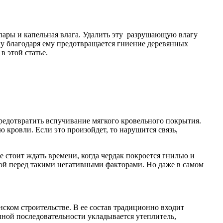
пары и капельная влага. Удалить эту разрушающую влагу
ьку благодаря ему предотвращается гниение деревянных
в этой статье.
предотвратить вспучивание мягкого кровельного покрытия.
ю кровли. Если это произойдет, то нарушится связь,
Не стоит ждать времени, когда чердак покроется гнилью и
ной перед такими негативными факторами. Но даже в самом
ком строительстве. В ее состав традиционно входит
нной последовательности укладывается утеплитель,