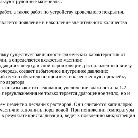
ользуют рулонные материалы.
абот, а также работ по устройству кровельного покрытия.
является появление и накопление значительного количества
льку существует зависимость физических характеристик от
ии, а определяется вязкостью мастики;
одящийся вверху, и слой пароизоляции, расположенный внизу.
очередь, создает избыточное внутреннее давление;
тий нужно обязательно произвести качественную приклейку
го аэратора.
ак показывают исследования, увеличение влажности на 1-2
а переувлажнения не только теряется драгоценное тепло, но и
ием цементно-песчаных растворов. Они считаются капиллярно-
 частично заполнить поры водой. При понижении температуры
ее в результате кристаллизации, ведет к появлению микротрещин