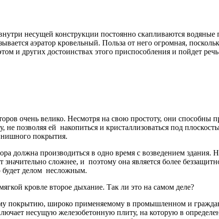
 внутри несущей конструкции постоянно скапливаются водяные 
зывается аэратор кровельный. Польза от него огромная, поскол
том и других достоинствах этого приспособления и пойдет речь 
торов очень велико. Несмотря на свою простоту, они способны 
, не позволяя ей накопиться и кристаллизоваться под плоскость
инишного покрытия.
атора должна производиться в одно время с возведением здания. 
т значительно сложнее, и поэтому она является более беззащит
о будет делом несложным.
мягкой кровле второе дыхание. Так ли это на самом деле?
ому покрытию, широко применяемому в промышленном и гражданс
ключает несущую железобетонную плиту, на которую в определе