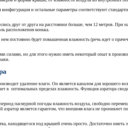
ая конфигурация и остальные параметры соответствуют стандарт
лись друг от друга на расстоянии больше, чем 12 метров. При 
оль расположения конька.
нем постоянно будет повышенная влажность (речь идет о прачечны
и силами, но для этого нужно иметь некоторый опыт в произво
выки.
ра
роизводит удаление влаги. Он является каналом для хорошего во
т в оптимальных пределах влажность. Функция аэратора своди
в период пасмурной погоды влажность воздуха, свободно переме
й аэратор является гарантом, что внешняя влага не проникнет 
ва, находящегося под крышей очень просто. Достаточно иметь эт