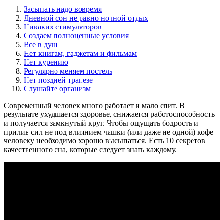
Засыпать надо вовремя
Дневной сон не равно ночной отдых
Никаких стимуляторов
Создаем полноценные условия
Все в душ
Нет книгам, гаджетам и фильмам
Нет курению
Регулярно меняем постель
Нет поздней трапезе
Слушайте организм
Современный человек много работает и мало спит. В
результате ухудшается здоровье, снижается работоспособность
и получается замкнутый круг. Чтобы ощущать бодрость и
прилив сил не под влиянием чашки (или даже не одной) кофе
человеку необходимо хорошо высыпаться. Есть 10 секретов
качественного сна, которые следует знать каждому.