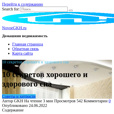
Перейти к содержанию
Search for:
NovoeGKH.ru
Домашняя недвижимость
Главная страница
Обратная связь
Карта сайта
10 секретов хорошего и здорового сна
10 секретов хорошего и
здорового сна
Советы и хитрости
Автор
GKH
На чтение
3 мин
Просмотров
542
Комментарии
0
Опубликовано
24.06.2022
Содержание